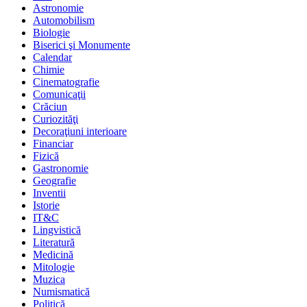
Astronomie
Automobilism
Biologie
Biserici şi Monumente
Calendar
Chimie
Cinematografie
Comunicaţii
Crăciun
Curiozităţi
Decoraţiuni interioare
Financiar
Fizică
Gastronomie
Geografie
Inventii
Istorie
IT&C
Lingvistică
Literatură
Medicină
Mitologie
Muzica
Numismatică
Politică