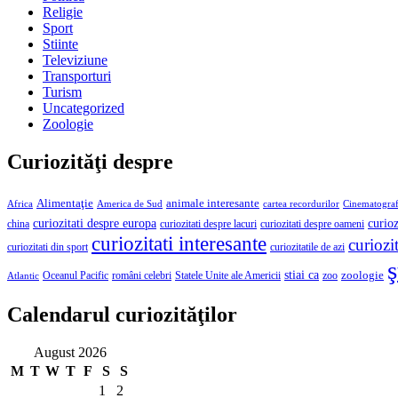
Religie
Sport
Stiinte
Televiziune
Transporturi
Turism
Uncategorized
Zoologie
Curiozităţi despre
Alimentaţie
animale interesante
America de Sud
Africa
cartea recordurilor
Cinematograf
curioz
curiozitati despre europa
curiozitati despre lacuri
curiozitati despre oameni
china
curiozitati interesante
curiozit
curiozitatile de azi
curiozitati din sport
ş
stiai ca
români celebri
Statele Unite ale Americii
zoologie
Oceanul Pacific
zoo
Atlantic
Calendarul curiozităţilor
August 2026
M
T
W
T
F
S
S
1
2