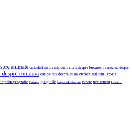
espre animale
curiozitati despre asia
curiozitati despre bucuresti
curiozitati despre
ti despre romania
curiozitati din istorie
curiozitati despre rusia
geografie
ităţi din geografie
istorie
mari romani
Imperiul Otoman
Europa
Oceanul