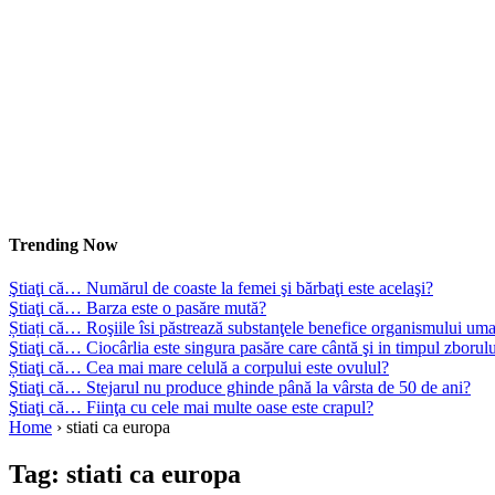
Trending Now
Ştiaţi că… Numărul de coaste la femei şi bărbaţi este acelaşi?
Ştiaţi că… Barza este o pasăre mută?
Știați că… Roşiile îsi păstrează substanţele benefice organismului uma
Ştiaţi că… Ciocârlia este singura pasăre care cântă şi in timpul zborul
Știaţi că… Cea mai mare celulă a corpului este ovulul?
Ştiaţi că… Stejarul nu produce ghinde până la vârsta de 50 de ani?
Ştiaţi că… Fiinţa cu cele mai multe oase este crapul?
Home
›
stiati ca europa
Tag:
stiati ca europa