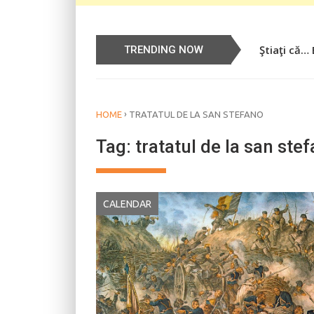
Ştiaţi că…
Știați că…
TRENDING NOW
›
HOME
TRATATUL DE LA SAN STEFANO
Tag:
tratatul de la san ste
CALENDAR