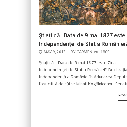
Ştiaţi că…Data de 9 mai 1877 este
Independenţei de Stat a României
POSTED
MAY 9, 2013
—BY
CARMEN
1800
ON
Ştiaţi că… Data de 9 mai 1877 este Ziua
Independenţei de Stat a României? Declaraţi
Independenţă a României în Adunarea Deputaţ
fost citită de către Mihail Kogălniceanu. Sena
Rea