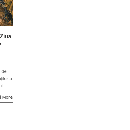
 Ziua
?
a de
ilor a
tul…
d More