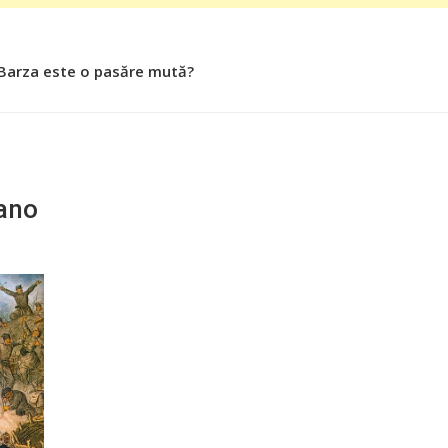
 Barza este o pasăre mută?
 Roşiile îsi păstrează substanţele benefice organismului uman
fano