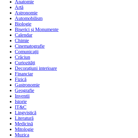
Anatomie
Artă
Astronomie
Automobilism
Biologie
Biserici şi Monumente
Calendar
Chimie
Cinematografie
Comunicaţii
Crăciun
Curiozităţi
Decoraţiuni interioare
Financiar
Fizică
Gastronomie
Geografie
Inventii
Istorie
IT&C
Lingvistică
Literatură
Medicină
Mitologie
Muzica