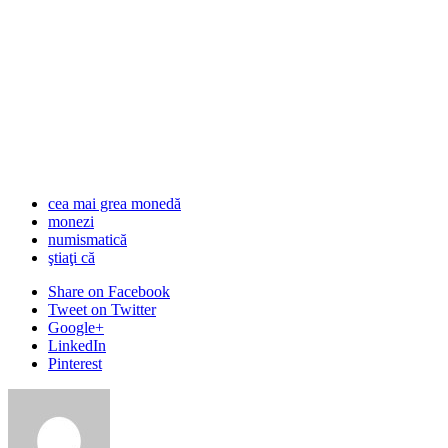
cea mai grea monedă
monezi
numismatică
ştiaţi că
Share
on Facebook
Tweet
on Twitter
Google+
LinkedIn
Pinterest