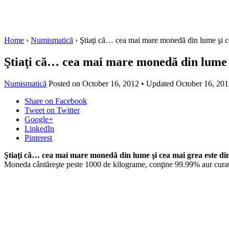
Home
›
Numismatică
›
Ştiaţi că… cea mai mare monedă din lume şi ce
Ştiaţi că… cea mai mare monedă din lume ş
Numismatică
Posted on
October 16, 2012
• Updated October 16, 201
Share
on Facebook
Tweet
on Twitter
Google+
LinkedIn
Pinterest
Ştiaţi că… cea mai mare monedă din lume şi cea mai grea este di
Moneda cântăreşte peste 1000 de kilograme, conţine 99.99% aur curat ş