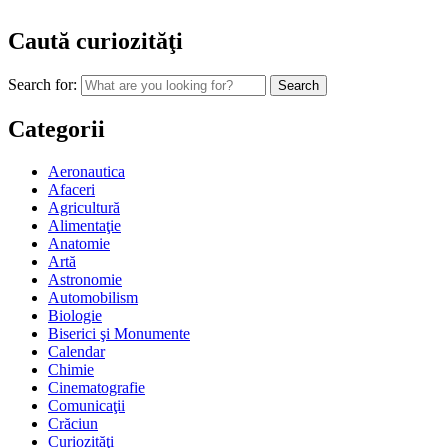
Caută curiozităţi
Search for:
Categorii
Aeronautica
Afaceri
Agricultură
Alimentaţie
Anatomie
Artă
Astronomie
Automobilism
Biologie
Biserici şi Monumente
Calendar
Chimie
Cinematografie
Comunicaţii
Crăciun
Curiozităţi