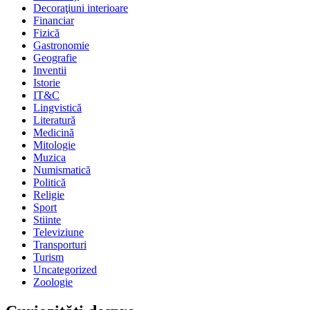
Decoraţiuni interioare
Financiar
Fizică
Gastronomie
Geografie
Inventii
Istorie
IT&C
Lingvistică
Literatură
Medicină
Mitologie
Muzica
Numismatică
Politică
Religie
Sport
Stiinte
Televiziune
Transporturi
Turism
Uncategorized
Zoologie