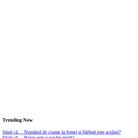
Trending Now
Ştiaţi că… Numărul de coaste la femei şi bărbaţi este acelaşi?
Ştiaţi că… Barza este o pasăre mută?