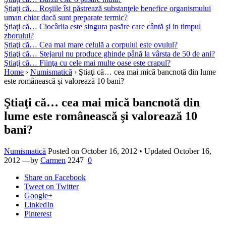
Știați că… Roşiile îsi păstrează substanţele benefice organismului
uman chiar dacă sunt preparate termic?
Ştiaţi că… Ciocârlia este singura pasăre care cântă şi in timpul
zborului?
Știaţi că… Cea mai mare celulă a corpului este ovulul?
Ştiaţi că… Stejarul nu produce ghinde până la vârsta de 50 de ani?
Ştiaţi că… Fiinţa cu cele mai multe oase este crapul?
Home
›
Numismatică
›
Ştiaţi că… cea mai mică bancnotă din lume
este românească şi valorează 10 bani?
Ştiaţi că… cea mai mică bancnotă din
lume este românească şi valorează 10
bani?
Numismatică
Posted on
October 16, 2012
• Updated October 16,
2012
—by
Carmen
2247
0
Share
on Facebook
Tweet
on Twitter
Google+
LinkedIn
Pinterest