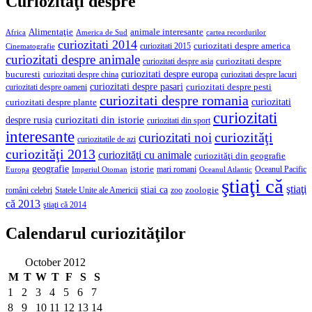
Curiozităţi despre
Alimentaţie
animale interesante
America de Sud
Africa
cartea recordurilor
curiozitati 2014
curiozitati despre america
curiozitati 2015
Cinematografie
curiozitati despre animale
curiozitati despre asia
curiozitati despre
curiozitati despre europa
bucuresti
curiozitati despre lacuri
curiozitati despre china
curiozitati despre pasari
curiozitati despre pesti
curiozitati despre oameni
curiozitati despre romania
curiozitati
curiozitati despre plante
curiozitati
curiozitati din istorie
despre rusia
curiozitati din sport
interesante
curiozităţi
curiozitati noi
curiozitatile de azi
curiozităţi 2013
curiozităţi cu animale
curiozităţi din geografie
geografie
istorie
mari romani
Imperiul Otoman
Oceanul Pacific
Europa
Oceanul Atlantic
ştiaţi că
ştiaţi
stiai ca
români celebri
Statele Unite ale Americii
zoologie
zoo
că 2013
ştiaţi că 2014
Calendarul curiozităţilor
October 2012
M
T
W
T
F
S
S
1
2
3
4
5
6
7
8
9
10
11
12
13
14