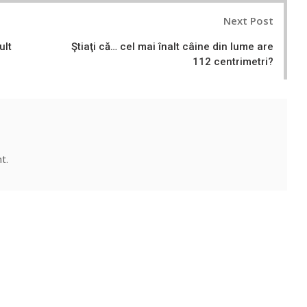
Next Post
ult
Ştiaţi că… cel mai înalt câine din lume are
112 centrimetri?
t.