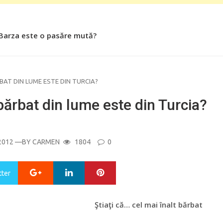
 Barza este o pasăre mută?
 Roşiile îsi păstrează substanţele benefice organismului uman
RBAT DIN LUME ESTE DIN TURCIA?
 bărbat din lume este din Turcia?
2012
—BY
CARMEN
1804
0
Google+
LinkedIn
Pinterest
tter
Ştiaţi că… cel mai înalt bărbat