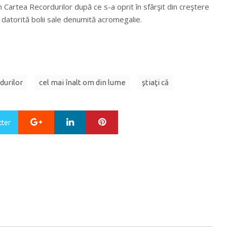
n Cartea Recordurilor după ce s-a oprit în sfârşit din creştere
e datorită bolii sale denumită acromegalie.
durilor
cel mai înalt om din lume
ştiaţi că
Google+
LinkedIn
Pinterest
tter