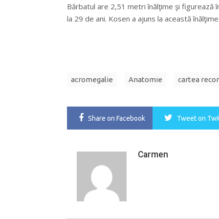
Bărbatul are 2,51 metri înălţime şi figurează î
la 29 de ani. Kosen a ajuns la această înălţim
acromegalie
Anatomie
cartea recor
Share
on Facebook
Tweet
on Twi
Carmen