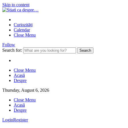
Skip to content
Curiozităţi
Calendar
Close Menu
Follow
Search for:
Close Menu
Acasă
Despre
Thursday, August 6, 2026
Close Menu
Acasă
Despre
Login
Register