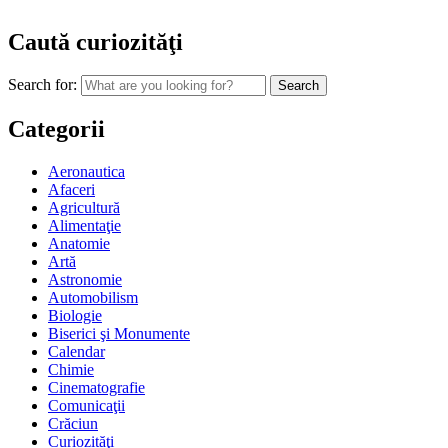
Caută curiozităţi
Search for:
Categorii
Aeronautica
Afaceri
Agricultură
Alimentaţie
Anatomie
Artă
Astronomie
Automobilism
Biologie
Biserici şi Monumente
Calendar
Chimie
Cinematografie
Comunicaţii
Crăciun
Curiozităţi