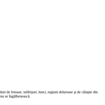
păduri de foioase, tufărișuri, lunci, regiuni deluroase şi de câmpie din
 nu se îngălbenească.