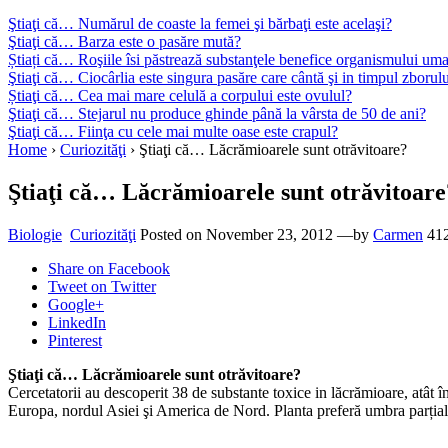
Ştiaţi că… Numărul de coaste la femei şi bărbaţi este acelaşi?
Ştiaţi că… Barza este o pasăre mută?
Știați că… Roşiile îsi păstrează substanţele benefice organismului uma
Ştiaţi că… Ciocârlia este singura pasăre care cântă şi in timpul zborul
Știaţi că… Cea mai mare celulă a corpului este ovulul?
Ştiaţi că… Stejarul nu produce ghinde până la vârsta de 50 de ani?
Ştiaţi că… Fiinţa cu cele mai multe oase este crapul?
Home
›
Curiozităţi
›
Ştiaţi că… Lăcrămioarele sunt otrăvitoare?
Ştiaţi că… Lăcrămioarele sunt otrăvitoare
Biologie
Curiozităţi
Posted on
November 23, 2012
—by
Carmen
41
Share
on Facebook
Tweet
on Twitter
Google+
LinkedIn
Pinterest
Ştiaţi că… Lăcrămioarele sunt otrăvitoare?
Cercetatorii au descoperit 38 de substante toxice in lăcrămioare, atât în f
Europa, nordul Asiei şi America de Nord. Planta preferă umbra parțială