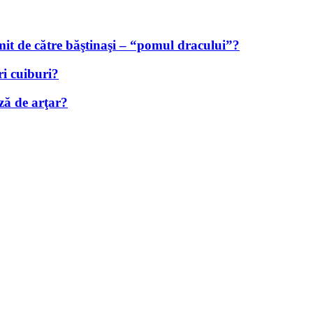
it de către băştinaşi – “pomul dracului”?
ri cuiburi?
ză de arţar?