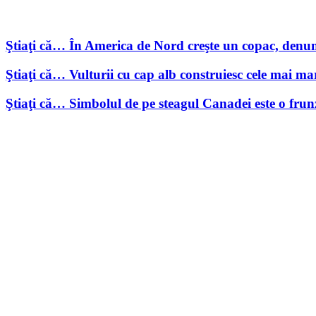
Ştiaţi că… În America de Nord creşte un copac, denum
Ştiaţi că… Vulturii cu cap alb construiesc cele mai ma
Ştiaţi că… Simbolul de pe steagul Canadei este o frun