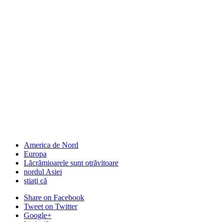
America de Nord
Europa
Lăcrămioarele sunt otrăvitoare
nordul Asiei
ştiaţi că
Share
on Facebook
Tweet
on Twitter
Google+