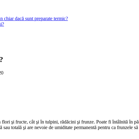
n chiar dacă sunt preparate termic?
ui?
?
20
lori şi fructe, cât şi în tulpini, rădăcini şi frunze. Poate fi întâlnită în 
 sau totală şi are nevoie de umiditate permanentă pentru ca frunzele să