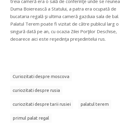
treia cameră era o sală de conferinţe unde se reunea
Duma Boierească a Statului, a patra era ocupată de
bucataria regală şi ultima cameră gazduia sala de bal.
Palatul Terem poate fi vizitat de către publicul larg o
singură dată pe an, cu ocazia Zilei Porţilor Deschise,
deoarece aici este reşedinţa preşedintelui rus.
Curiozitati despre moscova
curiozitati despre rusia
curiozitati despre tarii rusiei
palatul terem
primul palat regal