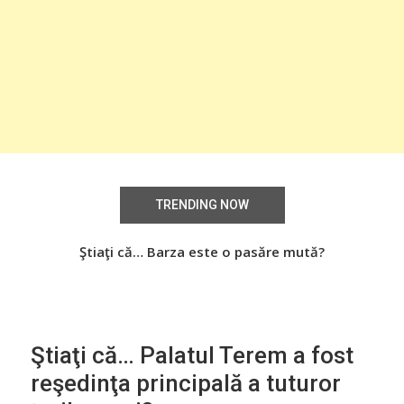
TRENDING NOW
Știați că… Roşiile îsi păstrează substanţele benefice
Ştiaţi că… Barza este o pasăre mută?
Şti
organismului uman chiar dacă sunt preparate
termic?
Ştiaţi că… Palatul Terem a fost
reşedinţa principală a tuturor