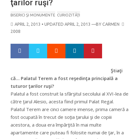
ţarilor ruşi?
BISERICI ŞI MONUMENTE
CURIOZITĂŢI
POSTED
APRIL 2, 2013
• UPDATED APRIL 2, 2013
—BY
CARMEN
ON
2008
Google+
LinkedIn
Pinterest
S
T
h
w
a
e
r
e
Ştiaţi
e
t
că… Palatul Terem a fost reşedinţa principală a
tuturor ţarilor ruşi?
Palatul a fost construit la sfârşitul secolului al XVI-lea de
către ţarul Alesio, acesta fiind primul Palat Regal.
Palatul Terem are cinci camere imense, prima cameră a
fost ocupată în trecut de soţia ţarului şi de copiii
acestora, a doua era împărţită în mai multe
apartamente care puteau fi folosite numai de ţar, în a