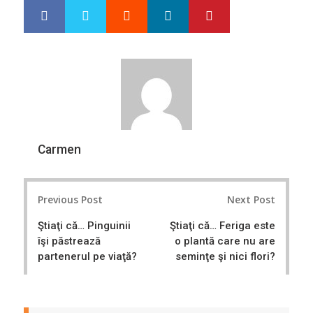
Google+
LinkedIn
Pinterest
S
T
h
w
a
e
r
e
e
t
Carmen
Post
Previous Post
Next Post
navigation
Ştiaţi că… Pinguinii
Ştiaţi că… Feriga este
îşi păstrează
o plantă care nu are
partenerul pe viaţă?
seminţe şi nici flori?