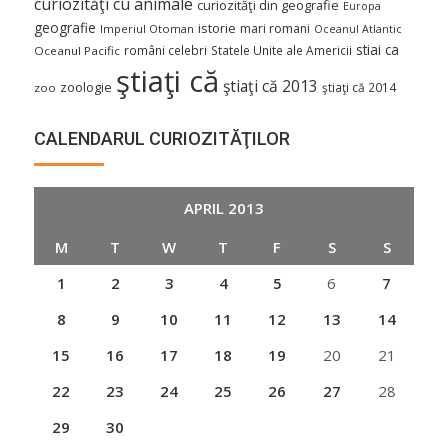
curiozităţi cu animale
curiozităţi din geografie
Europa
geografie
istorie
mari romani
Imperiul Otoman
Oceanul Atlantic
stiai ca
români celebri
Statele Unite ale Americii
Oceanul Pacific
ştiaţi că
ştiaţi că 2013
zoologie
ştiaţi că 2014
zoo
CALENDARUL CURIOZITĂŢILOR
APRIL 2013
M
T
W
T
F
S
S
1
2
3
4
5
6
7
8
9
10
11
12
13
14
15
16
17
18
19
20
21
22
23
24
25
26
27
28
29
30