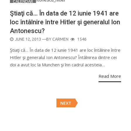
CALENDAR
Ştiaţi că… În data de 12 iunie 1941 are
loc întâlnire între Hitler şi generalul Ion
Antonescu?
POSTED
JUNE 12, 2013
—BY
CARMEN
1546
ON
Ştiaţi că… În data de 12 iunie 1941 are loc întâlnire între
Hitler şi generalul Ion Antonescu? Întâlnirea dintre cei
doi a avut loc la Munchen şi înn cadrul acesteia…
Read More
Posts
NEXT
navigation