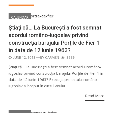
CALENDAR
Ştiaţi că… La Bucureşti a fost semnat
acordul româno-iugoslav privind
construcţia barajului Porţile de Fier 1
în data de 12 iunie 1963?
POSTED
JUNE 12, 2013
—BY
CARMEN
3289
ON
Ştiaţi că… La Bucureşti a fost semnat acordul româno-
iugoslav privind construcţia barajului Porţile de Fier 1 în
data de 12 iunie 1963? Execuţia proiectului româno-
iugoslav a început în cursul anului…
Read More