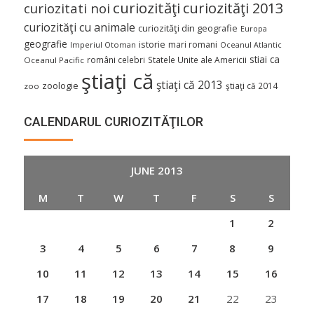
curiozităţi
curiozităţi 2013
curiozitati noi
curiozităţi cu animale
curiozităţi din geografie
Europa
geografie
istorie
mari romani
Imperiul Otoman
Oceanul Atlantic
stiai ca
români celebri
Statele Unite ale Americii
Oceanul Pacific
ştiaţi că
ştiaţi că 2013
zoologie
ştiaţi că 2014
zoo
CALENDARUL CURIOZITĂŢILOR
JUNE 2013
M
T
W
T
F
S
S
1
2
3
4
5
6
7
8
9
10
11
12
13
14
15
16
17
18
19
20
21
22
23