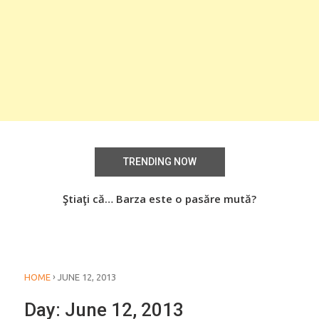
TRENDING NOW
aţi
Ştiaţi că… Barza este o pasăre mută?
Știa
o
›
HOME
JUNE 12, 2013
Day:
June 12, 2013