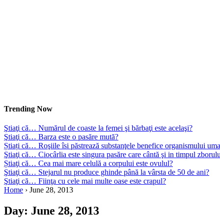
Trending Now
Ştiaţi că… Numărul de coaste la femei şi bărbaţi este acelaşi?
Ştiaţi că… Barza este o pasăre mută?
Știați că… Roşiile îsi păstrează substanţele benefice organismului uma
Ştiaţi că… Ciocârlia este singura pasăre care cântă şi in timpul zborul
Știaţi că… Cea mai mare celulă a corpului este ovulul?
Ştiaţi că… Stejarul nu produce ghinde până la vârsta de 50 de ani?
Ştiaţi că… Fiinţa cu cele mai multe oase este crapul?
Home
›
June 28, 2013
Day:
June 28, 2013