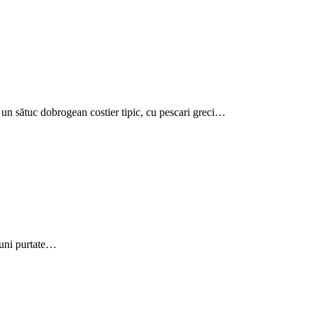
l un sătuc dobrogean costier tipic, cu pescari greci…
 luni purtate…