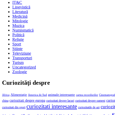
IT&C
Lingvistică
Literatură
Medicină
Mitologie
Muzica
Numismatică
Politică
Religie
Sport
Stiinte
Televiziune
Transporturi
Turism
Uncategorized
Zoologie
Curiozităţi despre
Alimentaţie
animale interesante
America de Sud
Africa
cartea recordurilor
Cinematograf
curioz
curiozitati despre europa
curiozitati despre lacuri
curiozitati despre oameni
china
curiozitati interesante
curiozit
curiozitatile de azi
curiozitati din sport
ş