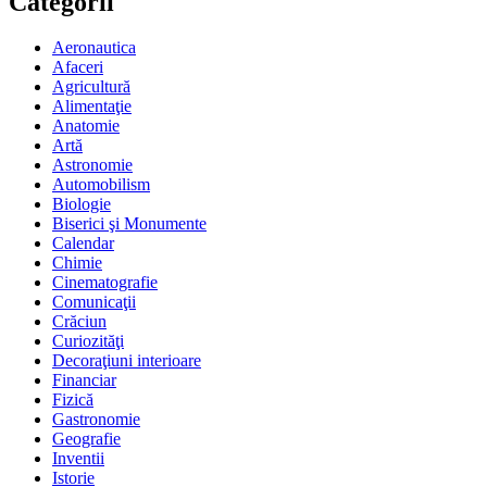
Categorii
Aeronautica
Afaceri
Agricultură
Alimentaţie
Anatomie
Artă
Astronomie
Automobilism
Biologie
Biserici şi Monumente
Calendar
Chimie
Cinematografie
Comunicaţii
Crăciun
Curiozităţi
Decoraţiuni interioare
Financiar
Fizică
Gastronomie
Geografie
Inventii
Istorie