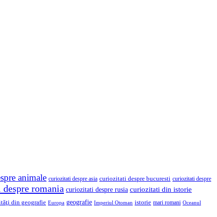
espre animale
curiozitati despre asia
curiozitati despre bucuresti
curiozitati despre
ti despre romania
curiozitati din istorie
curiozitati despre rusia
geografie
ităţi din geografie
istorie
mari romani
Imperiul Otoman
Europa
Oceanul