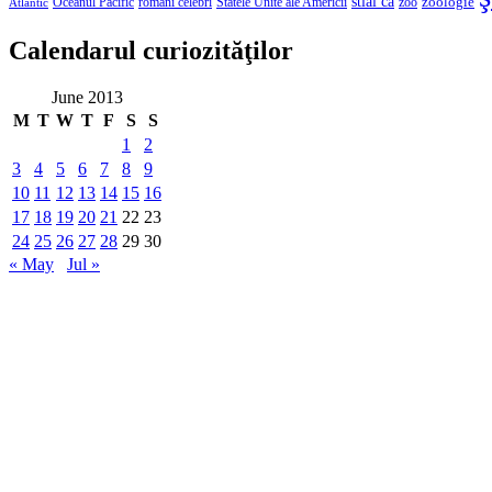
stiai ca
români celebri
Statele Unite ale Americii
zoologie
Oceanul Pacific
zoo
Atlantic
Calendarul curiozităţilor
June 2013
M
T
W
T
F
S
S
1
2
3
4
5
6
7
8
9
10
11
12
13
14
15
16
17
18
19
20
21
22
23
24
25
26
27
28
29
30
« May
Jul »