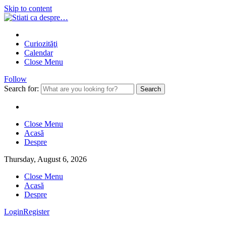
Skip to content
Curiozităţi
Calendar
Close Menu
Follow
Search for:
Close Menu
Acasă
Despre
Thursday, August 6, 2026
Close Menu
Acasă
Despre
Login
Register