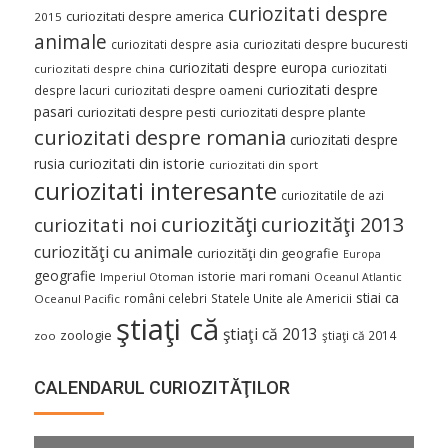
curiozitati despre
curiozitati despre america
2015
animale
curiozitati despre asia
curiozitati despre bucuresti
curiozitati despre europa
curiozitati
curiozitati despre china
curiozitati despre
despre lacuri
curiozitati despre oameni
pasari
curiozitati despre pesti
curiozitati despre plante
curiozitati despre romania
curiozitati despre
curiozitati din istorie
rusia
curiozitati din sport
curiozitati interesante
curiozitatile de azi
curiozităţi
curiozităţi 2013
curiozitati noi
curiozităţi cu animale
curiozităţi din geografie
Europa
geografie
istorie
mari romani
Imperiul Otoman
Oceanul Atlantic
stiai ca
români celebri
Statele Unite ale Americii
Oceanul Pacific
ştiaţi că
ştiaţi că 2013
zoologie
ştiaţi că 2014
zoo
CALENDARUL CURIOZITĂŢILOR