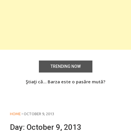
TRENDING NOW
aţi
Ştiaţi că… Barza este o pasăre mută?
Știa
o
›
HOME
OCTOBER 9, 2013
Day:
October 9, 2013