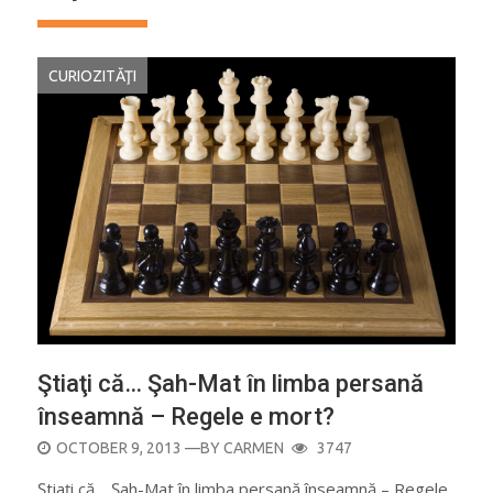
CURIOZITĂŢI
Ştiaţi că… Şah-Mat în limba persană
înseamnă – Regele e mort?
POSTED
OCTOBER 9, 2013
—BY
CARMEN
3747
ON
Ştiaţi că… Şah-Mat în limba persană înseamnă – Regele