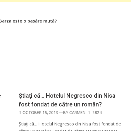
 Barza este o pasăre mută?
 Roşiile îsi păstrează substanţele benefice organismului uman
CURIOZITĂŢI
e
Ştiaţi că… Hotelul Negresco din Nisa
fost fondat de către un român?
POSTED
OCTOBER 15, 2013
—BY
CARMEN
2824
ON
Ştiaţi că… Hotelul Negresco din Nisa fost fondat de
către un român? Fondat de către Henri Negresco,