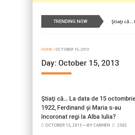
Ştiaţi că…
Știați că…
TRENDING NOW
›
HOME
OCTOBER 15, 2013
Day:
October 15, 2013
CALENDAR
Ştiaţi că… La data de 15 octombri
1922, Ferdinand și Maria s-au
încoronat regi la Alba Iulia?
POSTED
OCTOBER 15, 2013
—BY
CARMEN
2562
ON