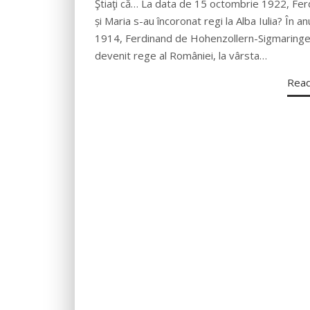
Ştiaţi că… La data de 15 octombrie 1922, Fer
și Maria s-au încoronat regi la Alba Iulia? În an
1914, Ferdinand de Hohenzollern-Sigmaringe
devenit rege al României, la vârsta…
Rea