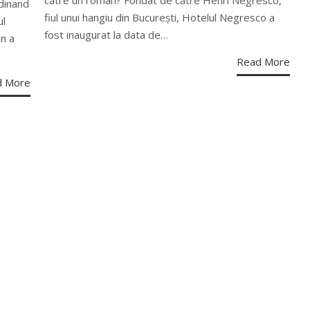
dinand
fiul unui hangiu din București, Hotelul Negresco a
ul
fost inaugurat la data de…
n a
Read More
d More