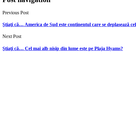
Previous Post
Ştiaţi că… America de Sud este continentul care se deplasează ce
Next Post
Ştiaţi că… Cel mai alb nisip din lume este pe Plaja Hyams?