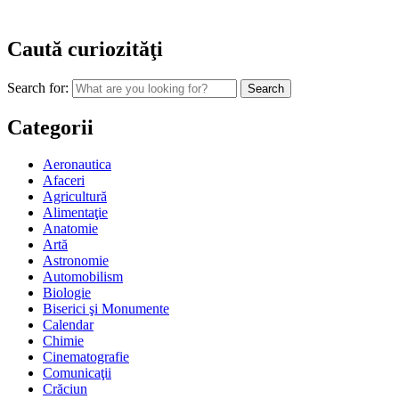
Caută curiozităţi
Search for:
Categorii
Aeronautica
Afaceri
Agricultură
Alimentaţie
Anatomie
Artă
Astronomie
Automobilism
Biologie
Biserici şi Monumente
Calendar
Chimie
Cinematografie
Comunicaţii
Crăciun