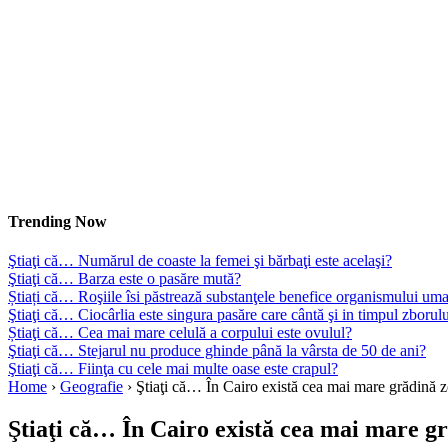
Trending Now
Ştiaţi că… Numărul de coaste la femei şi bărbaţi este acelaşi?
Ştiaţi că… Barza este o pasăre mută?
Știați că… Roşiile îsi păstrează substanţele benefice organismului uma
Ştiaţi că… Ciocârlia este singura pasăre care cântă şi in timpul zborul
Știaţi că… Cea mai mare celulă a corpului este ovulul?
Ştiaţi că… Stejarul nu produce ghinde până la vârsta de 50 de ani?
Ştiaţi că… Fiinţa cu cele mai multe oase este crapul?
Home
›
Geografie
›
Ştiaţi că… În Cairo există cea mai mare grădină 
Ştiaţi că… În Cairo există cea mai mare g