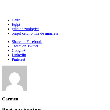
Cairo
Egipt
grădină zoologică
orașul celor o mie de minarete
Share
on Facebook
Tweet
on Twitter
Google+
LinkedIn
Pinterest
Carmen
Post navigation