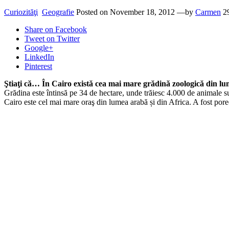
Curiozităţi
Geografie
Posted on
November 18, 2012
—by
Carmen
2
Share
on Facebook
Tweet
on Twitter
Google+
LinkedIn
Pinterest
Ştiaţi că… În Cairo există cea mai mare grădină zoologică din l
Grădina este întinsă pe 34 de hectare, unde trăiesc 4.000 de animale su
Cairo este cel mai mare oraş din lumea arabă și din Africa. A fost porecl