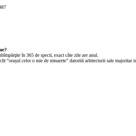
987
ume?
bîmpărţite în 365 de specii, exact câte zile are anul.
it “orașul celor o mie de minarete” datorită arhitecturii sale majoritar is