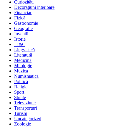
Curiozităţi
Decoraţiuni interioare
Financiar
Fizică
Gastronomie
Geografie
Inventii
Istorie
IT&C
Lingvistică
Literatură
Medicină
Mitologie
Muzica
Numismatică
Politică
Religie
Sport
Stiinte
Televiziune
Transporturi
Turism
Uncategorized
Zoologie