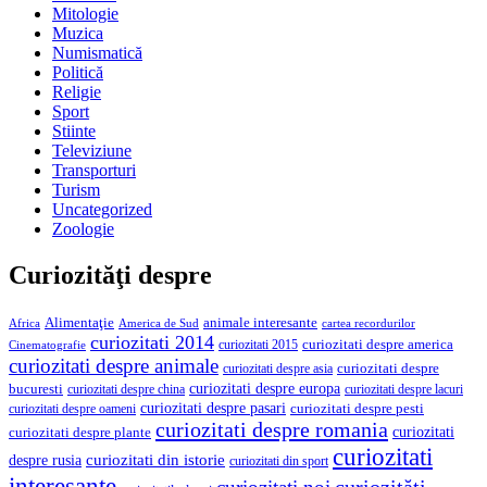
Mitologie
Muzica
Numismatică
Politică
Religie
Sport
Stiinte
Televiziune
Transporturi
Turism
Uncategorized
Zoologie
Curiozităţi despre
Alimentaţie
animale interesante
America de Sud
Africa
cartea recordurilor
curiozitati 2014
curiozitati despre america
curiozitati 2015
Cinematografie
curiozitati despre animale
curiozitati despre asia
curiozitati despre
curiozitati despre europa
bucuresti
curiozitati despre lacuri
curiozitati despre china
curiozitati despre pasari
curiozitati despre pesti
curiozitati despre oameni
curiozitati despre romania
curiozitati
curiozitati despre plante
curiozitati
curiozitati din istorie
despre rusia
curiozitati din sport
interesante
curiozităţi