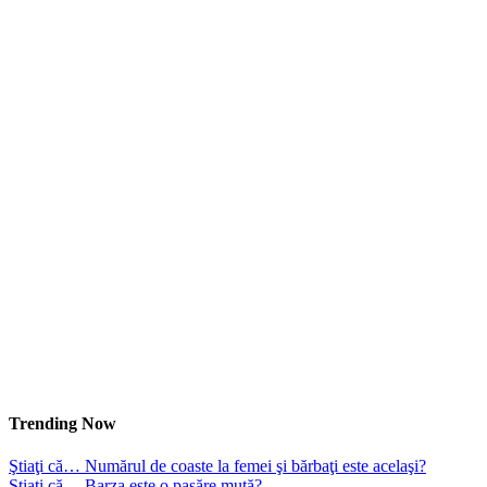
Trending Now
Ştiaţi că… Numărul de coaste la femei şi bărbaţi este acelaşi?
Ştiaţi că… Barza este o pasăre mută?