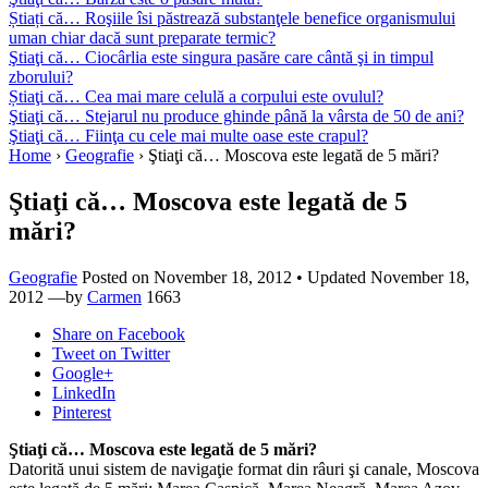
Știați că… Roşiile îsi păstrează substanţele benefice organismului
uman chiar dacă sunt preparate termic?
Ştiaţi că… Ciocârlia este singura pasăre care cântă şi in timpul
zborului?
Știaţi că… Cea mai mare celulă a corpului este ovulul?
Ştiaţi că… Stejarul nu produce ghinde până la vârsta de 50 de ani?
Ştiaţi că… Fiinţa cu cele mai multe oase este crapul?
Home
›
Geografie
›
Ştiaţi că… Moscova este legată de 5 mări?
Ştiaţi că… Moscova este legată de 5
mări?
Geografie
Posted on
November 18, 2012
• Updated November 18,
2012
—by
Carmen
1663
Share
on Facebook
Tweet
on Twitter
Google+
LinkedIn
Pinterest
Ştiaţi că… Moscova este legată de 5 mări?
Datorită unui sistem de navigaţie format din râuri şi canale, Moscova