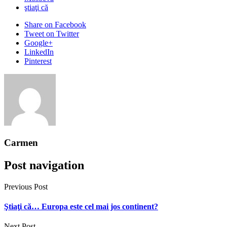
ştiaţi că
Share
on Facebook
Tweet
on Twitter
Google+
LinkedIn
Pinterest
Carmen
Post navigation
Previous Post
Ştiaţi că… Europa este cel mai jos continent?
Next Post