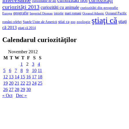
curiozitati noi
curiozitatile de azi
curiozităţi 2013
curiozităţi cu animale
curiozităţi din geografie
geografie
istorie
mari romani
Imperiul Otoman
Oceanul Pacific
Europa
Oceanul Atlantic
ştiaţi că
ştiaţi
stiai ca
români celebri
Statele Unite ale Americii
zoologie
zoo
că 2013
ştiaţi că 2014
Calendarul curiozităţilor
November 2012
M
T
W
T
F
S
S
1
2
3
4
5
6
7
8
9
10
11
12
13
14
15
16
17
18
19
20
21
22
23
24
25
26
27
28
29
30
« Oct
Dec »