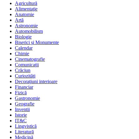
Agricultură
Alimentaţie
Anatomie
Artă
Astronomie
Automobilism
Biologie
Biserici şi Monumente
Calendar
Chimie
Cinematografie
Comunicaţii
Crăciun
Curiozităţi
Decoraţiuni interioare
Financiar
Fizică
Gastronomie
Geografie
Inventii
Istorie
IT&C
Lingvistică
Literatură
Medicină