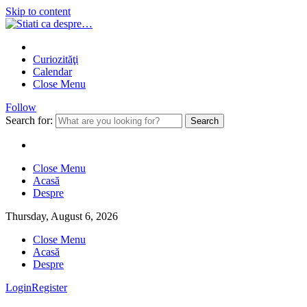
Skip to content
Curiozităţi
Calendar
Close Menu
Follow
Search for:
Close Menu
Acasă
Despre
Thursday, August 6, 2026
Close Menu
Acasă
Despre
Login
Register