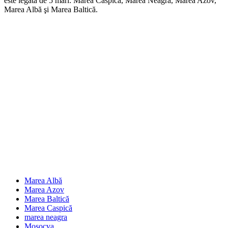
este legată de 5 mări: Marea Caspică, Marea Neagră, Marea Azov,
Marea Albă şi Marea Baltică.
Marea Albă
Marea Azov
Marea Baltică
Marea Caspică
marea neagra
Mosocva