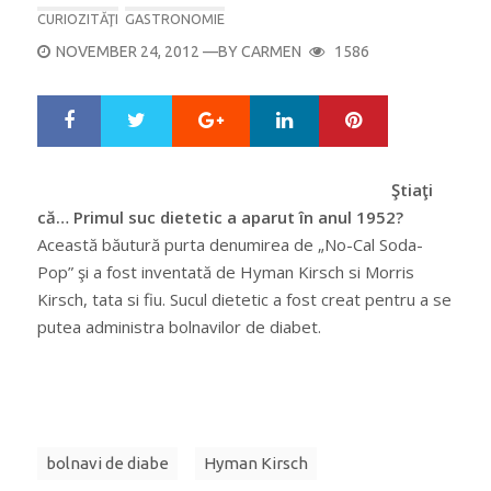
CURIOZITĂŢI
GASTRONOMIE
POSTED
NOVEMBER 24, 2012
—BY
CARMEN
1586
ON
Google+
LinkedIn
Pinterest
S
T
h
w
a
e
r
e
Ştiaţi
e
t
că… Primul suc dietetic a aparut în anul 1952?
Această băutură purta denumirea de „No-Cal Soda-
Pop” şi a fost inventată de Hyman Kirsch si Morris
Kirsch, tata si fiu. Sucul dietetic a fost creat pentru a se
putea administra bolnavilor de diabet.
bolnavi de diabe
Hyman Kirsch