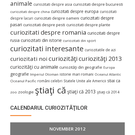
animale
curiozitati despre asia
curiozitati despre bucuresti
curiozitati despre europa
curiozitati
curiozitati despre china
curiozitati despre
despre lacuri
curiozitati despre oameni
pasari
curiozitati despre pesti
curiozitati despre plante
curiozitati despre romania
curiozitati despre
curiozitati din istorie
rusia
curiozitati din sport
curiozitati interesante
curiozitatile de azi
curiozităţi
curiozităţi 2013
curiozitati noi
curiozităţi cu animale
curiozităţi din geografie
Europa
geografie
istorie
mari romani
Imperiul Otoman
Oceanul Atlantic
stiai ca
români celebri
Statele Unite ale Americii
Oceanul Pacific
ştiaţi că
ştiaţi că 2013
zoologie
ştiaţi că 2014
zoo
CALENDARUL CURIOZITĂŢILOR
NOVEMBER 2012