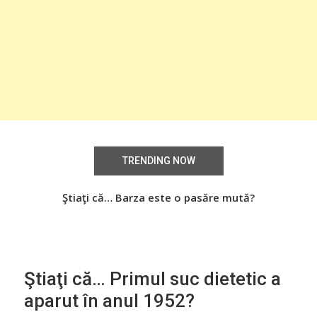
TRENDING NOW
Știați că… Roşiile îsi păstrează substanţele benefice
Ştiaţi că… Barza este o pasăre mută?
Şti
organismului uman chiar dacă sunt preparate
termic?
Ştiaţi că… Primul suc dietetic a
aparut în anul 1952?