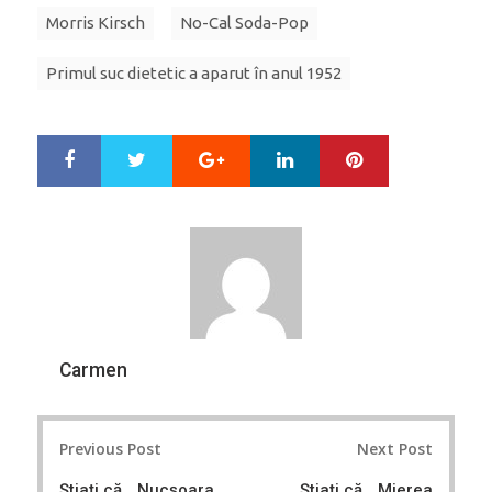
Morris Kirsch
No-Cal Soda-Pop
Primul suc dietetic a aparut în anul 1952
Google+
LinkedIn
Pinterest
S
T
h
w
a
e
r
e
e
t
Carmen
Post
Previous Post
Next Post
navigation
Ştiaţi că… Nucşoara
Ştiaţi că… Mierea