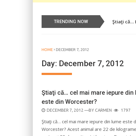
Ştiaţi că…
Știați că…
TRENDING NOW
›
HOME
DECEMBER 7, 2012
Day:
December 7, 2012
Ştiaţi că… cel mai mare iepure din
este din Worcester?
POSTED
DECEMBER 7, 2012
—BY
CARMEN
1797
ON
Ştiaţi că… cel mai mare iepure din lume este d
Worcester? Acest animal are 22 de kilograme