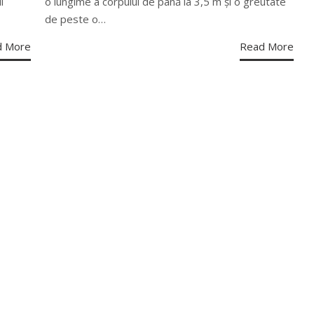
i
o lungime a corpului de până la 3,5 m și o greutate
de peste o…
d More
Read More