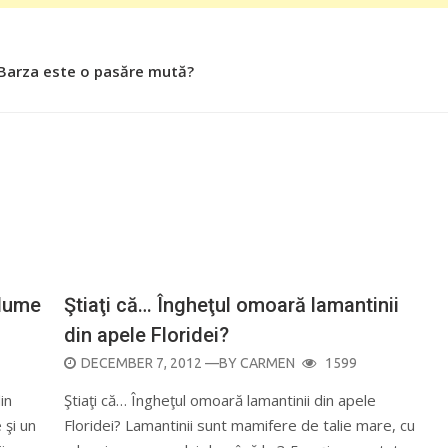
 Barza este o pasăre mută?
 Roşiile îsi păstrează substanţele benefice organismului uman
 lume
Ştiaţi că… Îngheţul omoară lamantinii
din apele Floridei?
POSTED
DECEMBER 7, 2012
—BY
CARMEN
1599
ON
in
Ştiaţi că… Îngheţul omoară lamantinii din apele
 şi un
Floridei? Lamantinii sunt mamifere de talie mare, cu