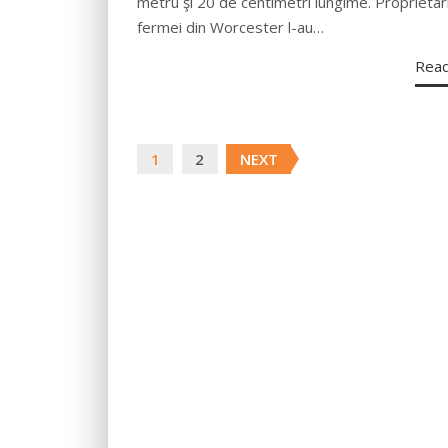
metru şi 20 de centimetri lungime. Proprietari
fermei din Worcester l-au…
Rea
Posts
1
2
NEXT
navigation