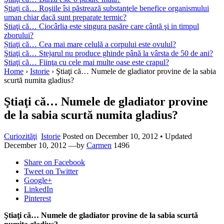
Știați că… Roşiile îsi păstrează substanţele benefice organismului
uman chiar dacă sunt preparate termic?
Ştiaţi că… Ciocârlia este singura pasăre care cântă şi in timpul
zborului?
Știaţi că… Cea mai mare celulă a corpului este ovulul?
Ştiaţi că… Stejarul nu produce ghinde până la vârsta de 50 de ani?
Ştiaţi că… Fiinţa cu cele mai multe oase este crapul?
Home
›
Istorie
›
Ştiaţi că… Numele de gladiator provine de la sabia
scurtă numita gladius?
Ştiaţi că… Numele de gladiator provine
de la sabia scurtă numita gladius?
Curiozităţi
Istorie
Posted on
December 10, 2012
• Updated
December 10, 2012
—by
Carmen
1496
Share
on Facebook
Tweet
on Twitter
Google+
LinkedIn
Pinterest
Ştiaţi că… Numele de gladiator provine de la sabia scurtă