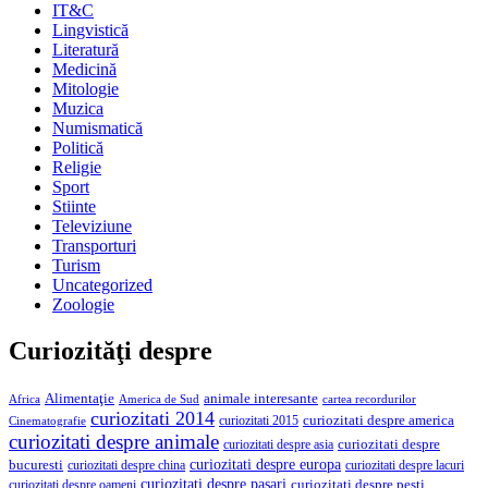
IT&C
Lingvistică
Literatură
Medicină
Mitologie
Muzica
Numismatică
Politică
Religie
Sport
Stiinte
Televiziune
Transporturi
Turism
Uncategorized
Zoologie
Curiozităţi despre
Alimentaţie
animale interesante
America de Sud
Africa
cartea recordurilor
curiozitati 2014
curiozitati despre america
curiozitati 2015
Cinematografie
curiozitati despre animale
curiozitati despre asia
curiozitati despre
curiozitati despre europa
bucuresti
curiozitati despre lacuri
curiozitati despre china
curiozitati despre pasari
curiozitati despre pesti
curiozitati despre oameni