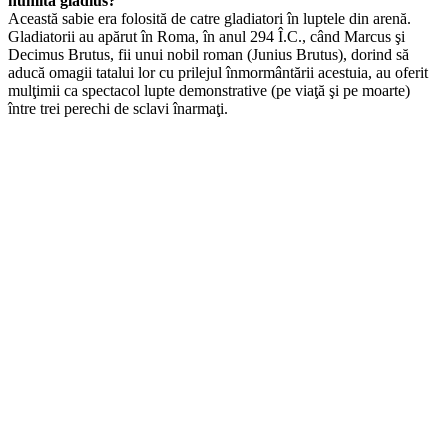
numita gladius?
Această sabie era folosită de catre gladiatori în luptele din arenă.
Gladiatorii au apărut în Roma, în anul 294 Î.C., când Marcus şi
Decimus Brutus, fii unui nobil roman (Junius Brutus), dorind să
aducă omagii tatalui lor cu prilejul înmormântării acestuia, au oferit
mulţimii ca spectacol lupte demonstrative (pe viaţă şi pe moarte)
între trei perechi de sclavi înarmaţi.