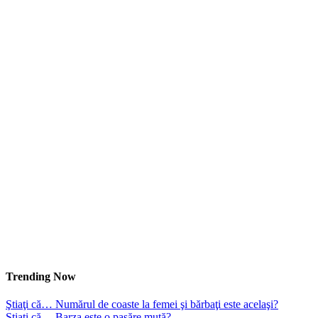
Trending Now
Ştiaţi că… Numărul de coaste la femei şi bărbaţi este acelaşi?
Ştiaţi că… Barza este o pasăre mută?