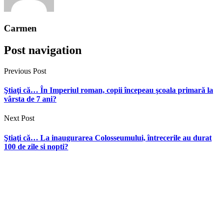
Carmen
Post navigation
Previous Post
Ştiaţi că… În Imperiul roman, copii începeau şcoala primară la
vârsta de 7 ani?
Next Post
Ştiaţi că… La inaugurarea Colosseumului, întrecerile au durat
100 de zile si nopti?