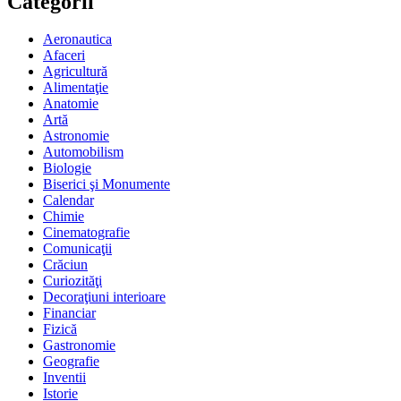
Categorii
Aeronautica
Afaceri
Agricultură
Alimentaţie
Anatomie
Artă
Astronomie
Automobilism
Biologie
Biserici şi Monumente
Calendar
Chimie
Cinematografie
Comunicaţii
Crăciun
Curiozităţi
Decoraţiuni interioare
Financiar
Fizică
Gastronomie
Geografie
Inventii
Istorie