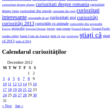
curiozitati despre romania
curiozitati
curiozitati despre plante
curiozitati
curiozitati din istorie
despre rusia
curiozitati din sport
interesante
curiozităţi
curiozitati noi
curiozitatile de azi
curiozităţi 2013
curiozităţi cu animale
curiozităţi din geografie
geografie
istorie
mari romani
Imperiul Otoman
Oceanul Pacific
Europa
Oceanul Atlantic
ştiaţi că
ştiaţi
stiai ca
români celebri
Statele Unite ale Americii
zoologie
zoo
că 2013
ştiaţi că 2014
Calendarul curiozităţilor
December 2012
M
T
W
T
F
S
S
1
2
3
4
5
6
7
8
9
10
11
12
13
14
15
16
17
18
19
20
21
22
23
24
25
26
27
28
29
30
31
« Nov
Jan »