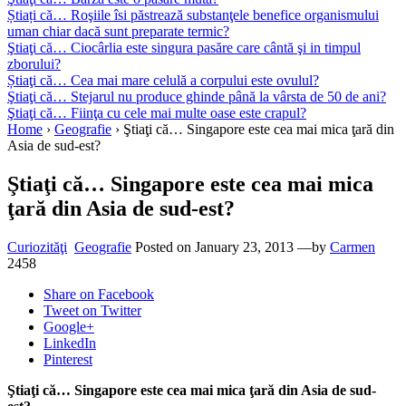
Știați că… Roşiile îsi păstrează substanţele benefice organismului
uman chiar dacă sunt preparate termic?
Ştiaţi că… Ciocârlia este singura pasăre care cântă şi in timpul
zborului?
Știaţi că… Cea mai mare celulă a corpului este ovulul?
Ştiaţi că… Stejarul nu produce ghinde până la vârsta de 50 de ani?
Ştiaţi că… Fiinţa cu cele mai multe oase este crapul?
Home
›
Geografie
›
Ştiaţi că… Singapore este cea mai mica ţară din
Asia de sud-est?
Ştiaţi că… Singapore este cea mai mica
ţară din Asia de sud-est?
Curiozităţi
Geografie
Posted on
January 23, 2013
—by
Carmen
2458
Share
on Facebook
Tweet
on Twitter
Google+
LinkedIn
Pinterest
Ştiaţi că… Singapore este cea mai mica ţară din Asia de sud-