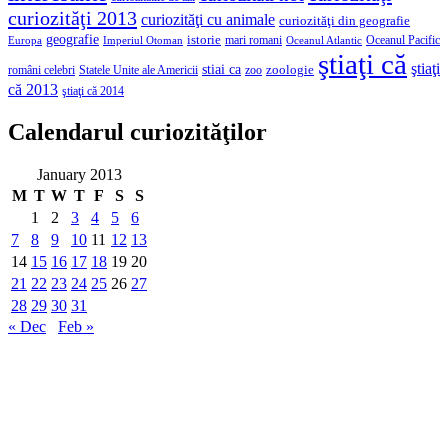
curiozităţi 2013
curiozităţi cu animale
curiozităţi din geografie
geografie
istorie
mari romani
Imperiul Otoman
Oceanul Pacific
Europa
Oceanul Atlantic
ştiaţi că
ştiaţi
stiai ca
români celebri
Statele Unite ale Americii
zoologie
zoo
că 2013
ştiaţi că 2014
Calendarul curiozităţilor
January 2013
M
T
W
T
F
S
S
1
2
3
4
5
6
7
8
9
10
11
12
13
14
15
16
17
18
19
20
21
22
23
24
25
26
27
28
29
30
31
« Dec
Feb »