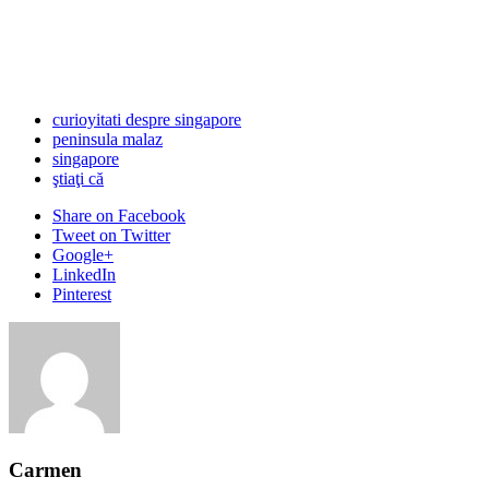
curioyitati despre singapore
peninsula malaz
singapore
ştiaţi că
Share
on Facebook
Tweet
on Twitter
Google+
LinkedIn
Pinterest
Carmen