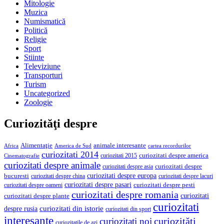
Mitologie
Muzica
Numismatică
Politică
Religie
Sport
Stiinte
Televiziune
Transporturi
Turism
Uncategorized
Zoologie
Curiozităţi despre
Alimentaţie
animale interesante
America de Sud
Africa
cartea recordurilor
curiozitati 2014
curiozitati despre america
curiozitati 2015
Cinematografie
curiozitati despre animale
curiozitati despre asia
curiozitati despre
curiozitati despre europa
bucuresti
curiozitati despre lacuri
curiozitati despre china
curiozitati despre pasari
curiozitati despre pesti
curiozitati despre oameni
curiozitati despre romania
curiozitati
curiozitati despre plante
curiozitati
curiozitati din istorie
despre rusia
curiozitati din sport
interesante
curiozităţi
curiozitati noi
curiozitatile de azi