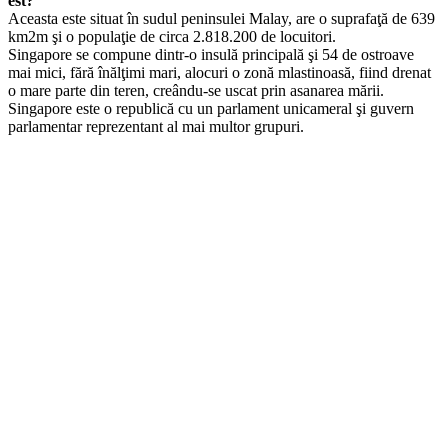
est?
Aceasta este situat în sudul peninsulei Malay, are o suprafaţă de 639
km2m şi o populaţie de circa 2.818.200 de locuitori.
Singapore se compune dintr-o insulă principală şi 54 de ostroave
mai mici, fără înălţimi mari, alocuri o zonă mlastinoasă, fiind drenat
o mare parte din teren, creându-se uscat prin asanarea mării.
Singapore este o republică cu un parlament unicameral şi guvern
parlamentar reprezentant al mai multor grupuri.