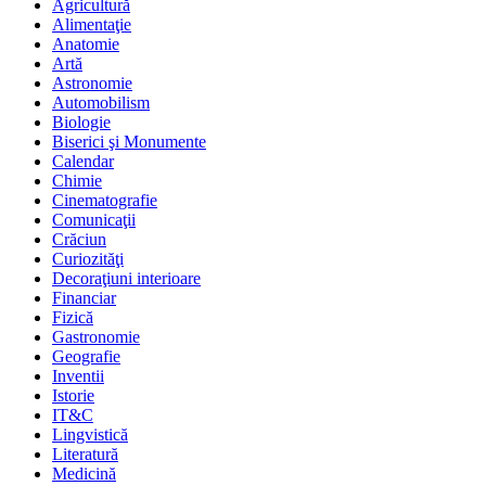
Agricultură
Alimentaţie
Anatomie
Artă
Astronomie
Automobilism
Biologie
Biserici şi Monumente
Calendar
Chimie
Cinematografie
Comunicaţii
Crăciun
Curiozităţi
Decoraţiuni interioare
Financiar
Fizică
Gastronomie
Geografie
Inventii
Istorie
IT&C
Lingvistică
Literatură
Medicină