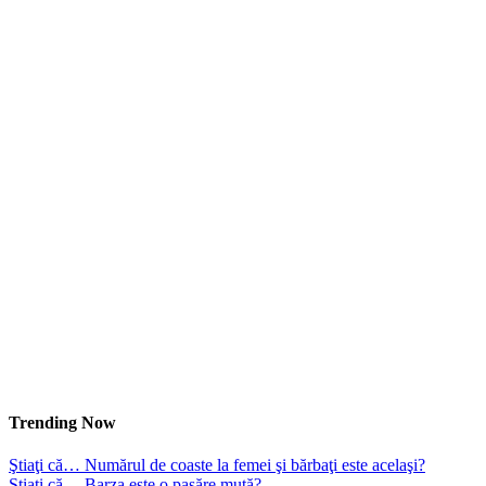
Trending Now
Ştiaţi că… Numărul de coaste la femei şi bărbaţi este acelaşi?
Ştiaţi că… Barza este o pasăre mută?