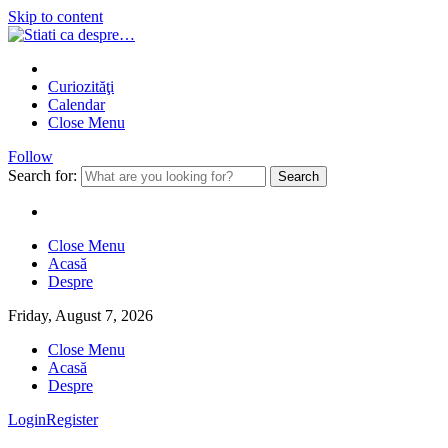
Skip to content
Curiozităţi
Calendar
Close Menu
Follow
Search for:
Close Menu
Acasă
Despre
Friday, August 7, 2026
Close Menu
Acasă
Despre
Login
Register