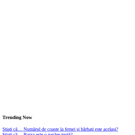
Trending Now
Ştiaţi că… Numărul de coaste la femei şi bărbaţi este acelaşi?
Ştiaţi că… Barza este o pasăre mută?