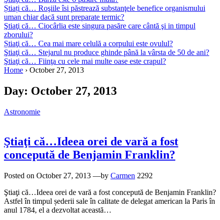
Știați că… Roşiile îsi păstrează substanţele benefice organismului
uman chiar dacă sunt preparate termic?
Ştiaţi că… Ciocârlia este singura pasăre care cântă şi in timpul
zborului?
Știaţi că… Cea mai mare celulă a corpului este ovulul?
Ştiaţi că… Stejarul nu produce ghinde până la vârsta de 50 de ani?
Ştiaţi că… Fiinţa cu cele mai multe oase este crapul?
Home
›
October 27, 2013
Day:
October 27, 2013
Astronomie
Ştiaţi că…Ideea orei de vară a fost
concepută de Benjamin Franklin?
Posted on
October 27, 2013
—by
Carmen
2292
Ştiaţi că…Ideea orei de vară a fost concepută de Benjamin Franklin?
Astfel în timpul șederii sale în calitate de delegat american la Paris în
anul 1784, el a dezvoltat această…