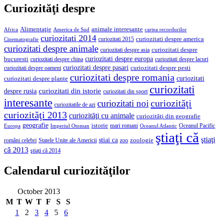
Curiozităţi despre
Alimentaţie
animale interesante
America de Sud
Africa
cartea recordurilor
curiozitati 2014
curiozitati despre america
curiozitati 2015
Cinematografie
curiozitati despre animale
curiozitati despre asia
curiozitati despre
curiozitati despre europa
bucuresti
curiozitati despre lacuri
curiozitati despre china
curiozitati despre pasari
curiozitati despre pesti
curiozitati despre oameni
curiozitati despre romania
curiozitati
curiozitati despre plante
curiozitati
curiozitati din istorie
despre rusia
curiozitati din sport
interesante
curiozităţi
curiozitati noi
curiozitatile de azi
curiozităţi 2013
curiozităţi cu animale
curiozităţi din geografie
geografie
istorie
mari romani
Imperiul Otoman
Oceanul Pacific
Europa
Oceanul Atlantic
ştiaţi că
ştiaţi
stiai ca
români celebri
Statele Unite ale Americii
zoologie
zoo
că 2013
ştiaţi că 2014
Calendarul curiozităţilor
October 2013
M
T
W
T
F
S
S
1
2
3
4
5
6