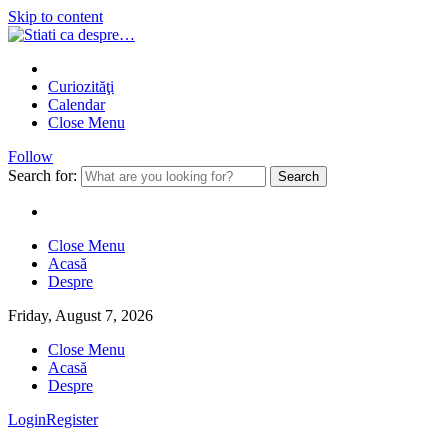
Skip to content
Curiozităţi
Calendar
Close Menu
Follow
Search for:
Close Menu
Acasă
Despre
Friday, August 7, 2026
Close Menu
Acasă
Despre
Login
Register