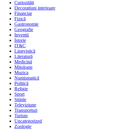
Curiozităţi
Decoraţiuni interioare
Financiar
Fizică
Gastronomie
Geografie
Inventii
Istorie
IT&C
Lingvistică
Literatură
Medicină
Mitologie
Muzica
Numismatică
Politică
Religie
Sport
Stiinte
Televiziune
Transporturi
Turism
Uncategorized
Zoologie