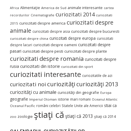
Alimentaţie
animale interesante
America de Sud
Africa
cartea
curiozitati 2014
curiozitati
recordurilor
Cinematografie
curiozitati despre
curiozitati despre america
2015
animale
curiozitati despre asia
curiozitati despre bucuresti
curiozitati despre europa
curiozitati
curiozitati despre china
curiozitati despre
despre lacuri
curiozitati despre oameni
pasari
curiozitati despre pesti
curiozitati despre plante
curiozitati despre romania
curiozitati despre
curiozitati din istorie
rusia
curiozitati din sport
curiozitati interesante
curiozitatile de azi
curiozităţi
curiozităţi 2013
curiozitati noi
curiozităţi cu animale
curiozităţi din geografie
Europa
geografie
istorie
mari romani
Imperiul Otoman
Oceanul Atlantic
stiai ca
români celebri
Statele Unite ale Americii
Oceanul Pacific
ştiaţi că
ştiaţi că 2013
zoologie
ştiaţi că 2014
zoo