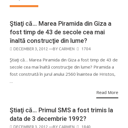
Ştiaţi că… Marea Piramida din Giza a
fost timp de 43 de secole cea mai
înaltă construcţie din lume?
POSTED
DECEMBER 3, 2012
—BY
CARMEN
1704
ON
Ştiaţi că… Marea Piramida din Giza a fost timp de 43 de
secole cea mai înaltă construcţie din lume? Piramida a
fost construită în jurul anului 2560 înaintea de Hristos,
…
Read More
Ştiaţi că… Primul SMS a fost trimis la
data de 3 decembrie 1992?
POSTED
DECEMBER 3, 2012
—BY
CARMEN
1840