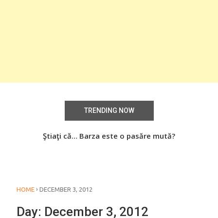
TRENDING NOW
aţi
Ştiaţi că… Barza este o pasăre mută?
Știa
o
›
HOME
DECEMBER 3, 2012
Day:
December 3, 2012