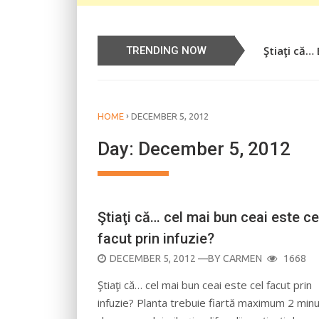
Ştiaţi că…
Știați că…
TRENDING NOW
›
HOME
DECEMBER 5, 2012
Day:
December 5, 2012
Ştiaţi că… cel mai bun ceai este ce
facut prin infuzie?
POSTED
DECEMBER 5, 2012
—BY
CARMEN
1668
ON
Ştiaţi că… cel mai bun ceai este cel facut prin
infuzie? Planta trebuie fiartă maximum 2 min