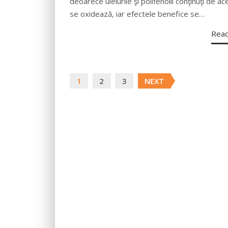
deoarece uleiurile şi polifenolii conţinuţi de a
se oxidează, iar efectele benefice se…
Rea
Posts
1
2
3
NEXT
navigation