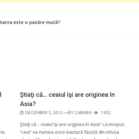
 Barza este o pasăre mută?
 Roşiile îsi păstrează substanţele benefice organismului uman
l
Ştiaţi că… ceaiul îşi are originea în
Asia?
POSTED
DECEMBER 5, 2012
—BY
CARMEN
1452
ON
Ştiaţi că… ceaiul îşi are originea în Asia? La inceput,
ute
“ceai” se numea orice bautură făcută din infuzia