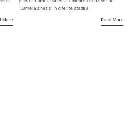
ceasta
plantei “Camelia sinesis”. Oxidarea frunzelor de
“Camelia sinesis” în diferite stadii a…
d More
Read More