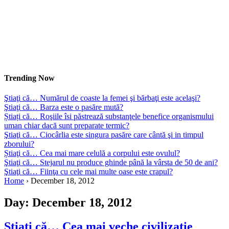
Trending Now
Ştiaţi că… Numărul de coaste la femei şi bărbaţi este acelaşi?
Ştiaţi că… Barza este o pasăre mută?
Știați că… Roşiile îsi păstrează substanţele benefice organismului
uman chiar dacă sunt preparate termic?
Ştiaţi că… Ciocârlia este singura pasăre care cântă şi in timpul
zborului?
Știaţi că… Cea mai mare celulă a corpului este ovulul?
Ştiaţi că… Stejarul nu produce ghinde până la vârsta de 50 de ani?
Ştiaţi că… Fiinţa cu cele mai multe oase este crapul?
Home
›
December 18, 2012
Day:
December 18, 2012
Ştiaţi că… Cea mai veche civilizaţie