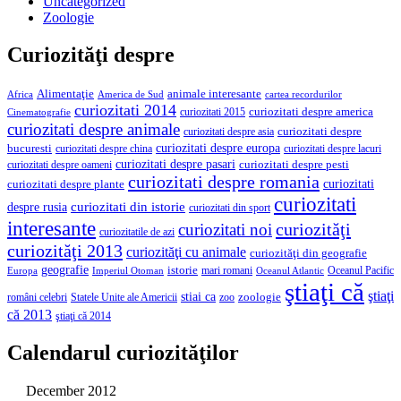
Uncategorized
Zoologie
Curiozităţi despre
Alimentaţie
animale interesante
America de Sud
Africa
cartea recordurilor
curiozitati 2014
curiozitati despre america
curiozitati 2015
Cinematografie
curiozitati despre animale
curiozitati despre asia
curiozitati despre
curiozitati despre europa
bucuresti
curiozitati despre lacuri
curiozitati despre china
curiozitati despre pasari
curiozitati despre pesti
curiozitati despre oameni
curiozitati despre romania
curiozitati
curiozitati despre plante
curiozitati
curiozitati din istorie
despre rusia
curiozitati din sport
interesante
curiozităţi
curiozitati noi
curiozitatile de azi
curiozităţi 2013
curiozităţi cu animale
curiozităţi din geografie
geografie
istorie
mari romani
Imperiul Otoman
Oceanul Pacific
Europa
Oceanul Atlantic
ştiaţi că
ştiaţi
stiai ca
români celebri
Statele Unite ale Americii
zoologie
zoo
că 2013
ştiaţi că 2014
Calendarul curiozităţilor
December 2012