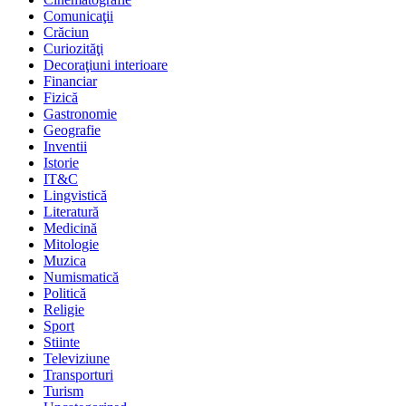
Comunicaţii
Crăciun
Curiozităţi
Decoraţiuni interioare
Financiar
Fizică
Gastronomie
Geografie
Inventii
Istorie
IT&C
Lingvistică
Literatură
Medicină
Mitologie
Muzica
Numismatică
Politică
Religie
Sport
Stiinte
Televiziune
Transporturi
Turism