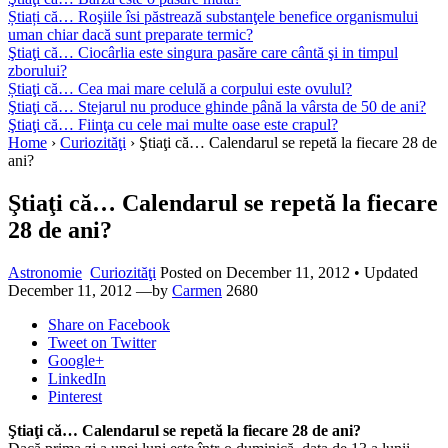
Știați că… Roşiile îsi păstrează substanţele benefice organismului
uman chiar dacă sunt preparate termic?
Ştiaţi că… Ciocârlia este singura pasăre care cântă şi in timpul
zborului?
Știaţi că… Cea mai mare celulă a corpului este ovulul?
Ştiaţi că… Stejarul nu produce ghinde până la vârsta de 50 de ani?
Ştiaţi că… Fiinţa cu cele mai multe oase este crapul?
Home
›
Curiozităţi
›
Ştiaţi că… Calendarul se repetă la fiecare 28 de
ani?
Ştiaţi că… Calendarul se repetă la fiecare
28 de ani?
Astronomie
Curiozităţi
Posted on
December 11, 2012
• Updated
December 11, 2012
—by
Carmen
2680
Share
on Facebook
Tweet
on Twitter
Google+
LinkedIn
Pinterest
Ştiaţi că… Calendarul se repetă la fiecare 28 de ani?