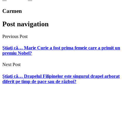
Carmen
Post navigation
Previous Post
Ştiaţi că… Marie Curie a fost prima femeie care a primit un
premiu Nobel?
Next Post
Ştiaţi că… Drapelul Filipinelor este singurul drapel arborat
diferit pe timp de pace sau de război?