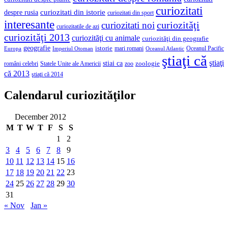
curiozitati
curiozitati din istorie
despre rusia
curiozitati din sport
interesante
curiozităţi
curiozitati noi
curiozitatile de azi
curiozităţi 2013
curiozităţi cu animale
curiozităţi din geografie
geografie
istorie
mari romani
Imperiul Otoman
Oceanul Pacific
Europa
Oceanul Atlantic
ştiaţi că
ştiaţi
stiai ca
români celebri
Statele Unite ale Americii
zoologie
zoo
că 2013
ştiaţi că 2014
Calendarul curiozităţilor
December 2012
M
T
W
T
F
S
S
1
2
3
4
5
6
7
8
9
10
11
12
13
14
15
16
17
18
19
20
21
22
23
24
25
26
27
28
29
30
31
« Nov
Jan »