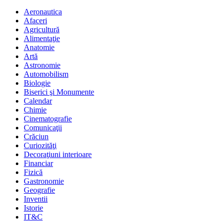
Aeronautica
Afaceri
Agricultură
Alimentaţie
Anatomie
Artă
Astronomie
Automobilism
Biologie
Biserici şi Monumente
Calendar
Chimie
Cinematografie
Comunicaţii
Crăciun
Curiozităţi
Decoraţiuni interioare
Financiar
Fizică
Gastronomie
Geografie
Inventii
Istorie
IT&C