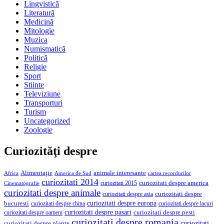
Lingvistică
Literatură
Medicină
Mitologie
Muzica
Numismatică
Politică
Religie
Sport
Stiinte
Televiziune
Transporturi
Turism
Uncategorized
Zoologie
Curiozităţi despre
Alimentaţie
animale interesante
America de Sud
Africa
cartea recordurilor
curiozitati 2014
curiozitati despre america
curiozitati 2015
Cinematografie
curiozitati despre animale
curiozitati despre asia
curiozitati despre
curiozitati despre europa
bucuresti
curiozitati despre lacuri
curiozitati despre china
curiozitati despre pasari
curiozitati despre pesti
curiozitati despre oameni
curiozitati despre romania
curiozitati
curiozitati despre plante