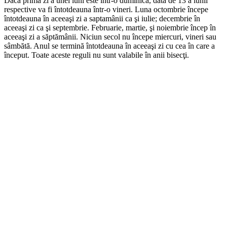
Dacă prima zi a unei luni este într-o duminică, data de 13 a lunii
respective va fi întotdeauna într-o vineri. Luna octombrie începe
întotdeauna în aceeaşi zi a saptamânii ca şi iulie; decembrie în
aceeaşi zi ca şi septembrie. Februarie, martie, şi noiembrie încep în
aceeaşi zi a săptămânii. Niciun secol nu începe miercuri, vineri sau
sâmbătă. Anul se termină întotdeauna în aceeaşi zi cu cea în care a
început. Toate aceste reguli nu sunt valabile în anii bisecţi.