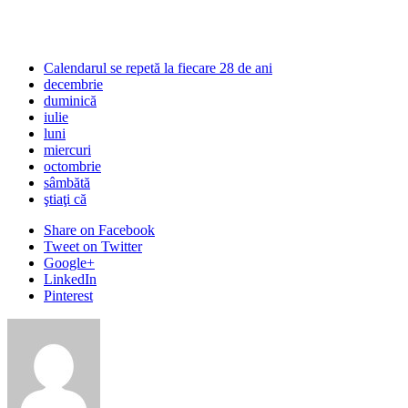
Calendarul se repetă la fiecare 28 de ani
decembrie
duminică
iulie
luni
miercuri
octombrie
sâmbătă
ştiaţi că
Share
on Facebook
Tweet
on Twitter
Google+
LinkedIn
Pinterest