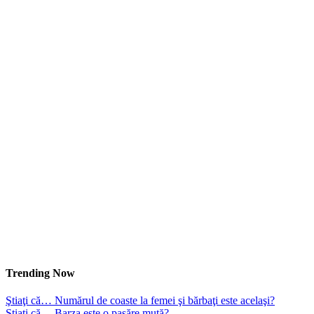
Trending Now
Ştiaţi că… Numărul de coaste la femei şi bărbaţi este acelaşi?
Ştiaţi că… Barza este o pasăre mută?