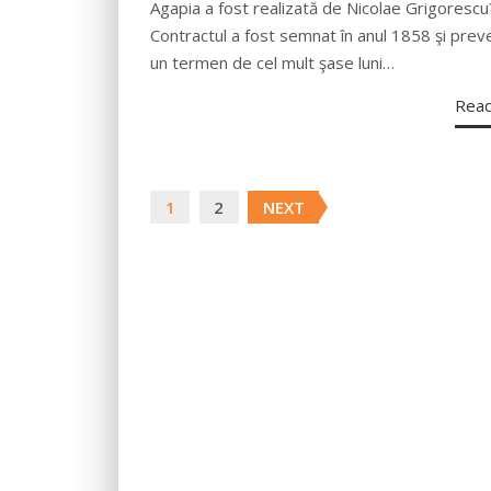
Agapia a fost realizată de Nicolae Grigorescu
Contractul a fost semnat în anul 1858 şi pre
un termen de cel mult şase luni…
Rea
Posts
1
2
NEXT
navigation