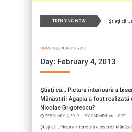
Ştiaţi că…
Știați că…
TRENDING NOW
›
HOME
FEBRUARY 4, 2013
Day:
February 4, 2013
Ştiaţi că… Pictura interioară a biser
Mănăstirii Agapia a fost realizată
Nicolae Grigorescu?
POSTED
FEBRUARY 4, 2013
—BY
CARMEN
1897
ON
Ştiaţi că… Pictura interioară a bisericii Mănăstir