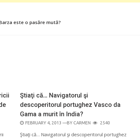
 Barza este o pasăre mută?
 Roşiile îsi păstrează substanţele benefice organismului uman
icii
Ştiaţi că… Navigatorul şi
 de
descoperitorul portughez Vasco da
Gama a murit în India?
POSTED
FEBRUARY 4, 2013
—BY
CARMEN
2540
ON
ii
Ştiaţi că… Navigatorul şi descoperitorul portughez