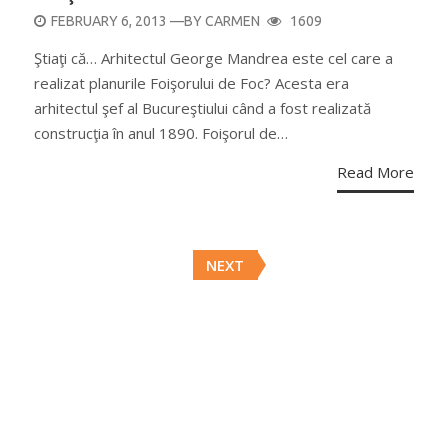
POSTED
FEBRUARY 6, 2013
—BY
CARMEN
1609
ON
Ştiaţi că… Arhitectul George Mandrea este cel care a
realizat planurile Foişorului de Foc? Acesta era
arhitectul şef al Bucureştiului când a fost realizată
construcţia în anul 1890. Foişorul de…
Read More
Posts
NEXT
navigation