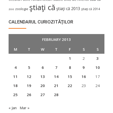
ştiaţi că
ştiaţi că 2013
zoologie
ştiaţi că 2014
zoo
CALENDARUL CURIOZITĂŢILOR
FEBRUARY 2013
M
T
W
T
F
S
S
1
2
3
4
5
6
7
8
9
10
11
12
13
14
15
16
17
18
19
20
21
22
23
24
25
26
27
28
« Jan
Mar »