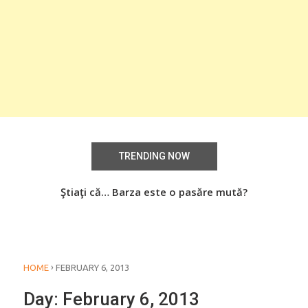
TRENDING NOW
aţi
Ştiaţi că… Barza este o pasăre mută?
Știa
o
›
HOME
FEBRUARY 6, 2013
Day:
February 6, 2013