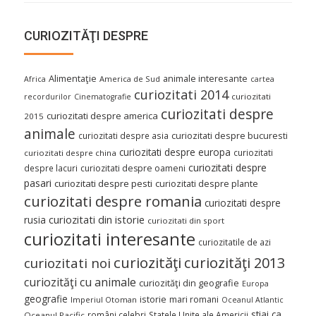
CURIOZITĂŢI DESPRE
Alimentaţie
animale interesante
America de Sud
Africa
cartea
curiozitati 2014
curiozitati
recordurilor
Cinematografie
curiozitati despre
curiozitati despre america
2015
animale
curiozitati despre asia
curiozitati despre bucuresti
curiozitati despre europa
curiozitati
curiozitati despre china
curiozitati despre
despre lacuri
curiozitati despre oameni
pasari
curiozitati despre pesti
curiozitati despre plante
curiozitati despre romania
curiozitati despre
curiozitati din istorie
rusia
curiozitati din sport
curiozitati interesante
curiozitatile de azi
curiozităţi
curiozităţi 2013
curiozitati noi
curiozităţi cu animale
curiozităţi din geografie
Europa
geografie
istorie
mari romani
Imperiul Otoman
Oceanul Atlantic
stiai ca
români celebri
Statele Unite ale Americii
Oceanul Pacific