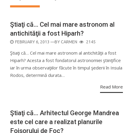
Ştiaţi că… Cel mai mare astronom al
antichităţii a fost Hiparh?
POSTED
FEBRUARY 6, 2013
—BY
CARMEN
2145
ON
Ştiaţi că… Cel mai mare astronom al antichităţii a fost
Hiparh? Acesta a fost fondatorul astronomiei ştiinţifice
iar în urma observaţiilor făcute în timpul şederii în Insula
Rodos, determină durata…
Read More
Ştiaţi că… Arhitectul George Mandrea
este cel care a realizat planurile
Foişorului de Foc?