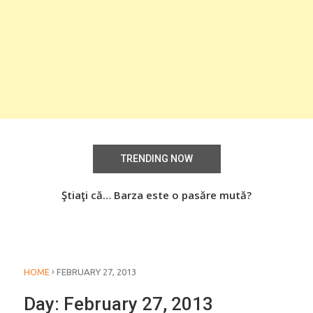
TRENDING NOW
aţi
Ştiaţi că… Barza este o pasăre mută?
Știa
o
›
HOME
FEBRUARY 27, 2013
Day:
February 27, 2013