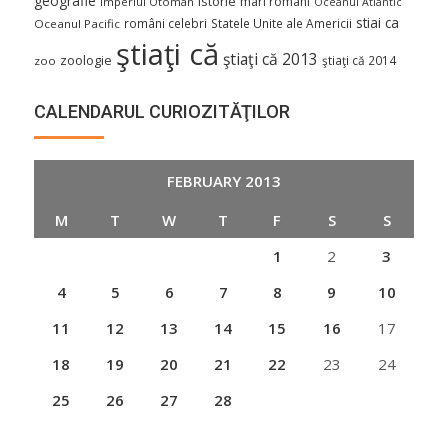
geografie
istorie
mari romani
Imperiul Otoman
Oceanul Atlantic
stiai ca
români celebri
Statele Unite ale Americii
Oceanul Pacific
ştiaţi că
ştiaţi că 2013
zoologie
ştiaţi că 2014
zoo
CALENDARUL CURIOZITĂŢILOR
FEBRUARY 2013
M
T
W
T
F
S
S
1
2
3
4
5
6
7
8
9
10
11
12
13
14
15
16
17
18
19
20
21
22
23
24
25
26
27
28