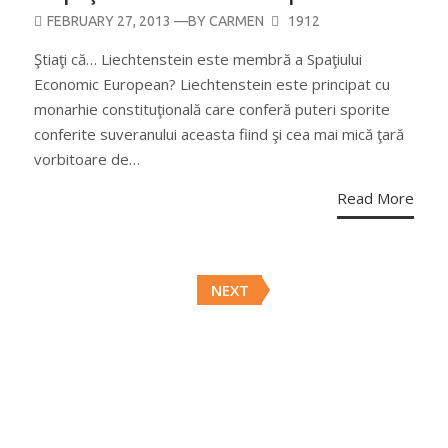
POSTED
FEBRUARY 27, 2013
—BY
CARMEN
1912
ON
Ştiaţi că… Liechtenstein este membră a Spaţiului
Economic European? Liechtenstein este principat cu
monarhie constituţională care conferă puteri sporite
conferite suveranului aceasta fiind şi cea mai mică ţară
vorbitoare de…
Read More
Posts
NEXT
navigation