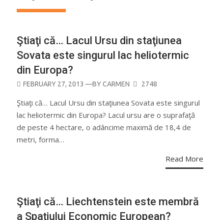
Ştiaţi că… Lacul Ursu din staţiunea
Sovata este singurul lac heliotermic
din Europa?
POSTED
FEBRUARY 27, 2013
—BY
CARMEN
2748
ON
Ştiaţi că… Lacul Ursu din staţiunea Sovata este singurul
lac heliotermic din Europa? Lacul ursu are o suprafaţă
de peste 4 hectare, o adâncime maximă de 18,4 de
metri, forma…
Read More
Ştiaţi că… Liechtenstein este membră
a Spaţiului Economic European?