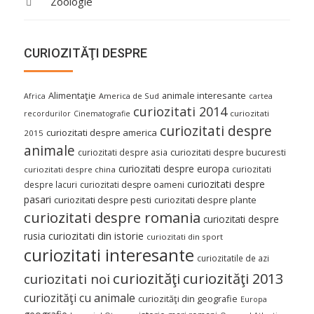
Zoologie
CURIOZITĂŢI DESPRE
Alimentaţie
animale interesante
America de Sud
Africa
cartea
curiozitati 2014
curiozitati
recordurilor
Cinematografie
curiozitati despre
curiozitati despre america
2015
animale
curiozitati despre asia
curiozitati despre bucuresti
curiozitati despre europa
curiozitati
curiozitati despre china
curiozitati despre
despre lacuri
curiozitati despre oameni
pasari
curiozitati despre pesti
curiozitati despre plante
curiozitati despre romania
curiozitati despre
curiozitati din istorie
rusia
curiozitati din sport
curiozitati interesante
curiozitatile de azi
curiozităţi
curiozităţi 2013
curiozitati noi
curiozităţi cu animale
curiozităţi din geografie
Europa