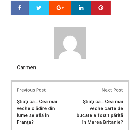
Google+
LinkedIn
Pinterest
S
T
h
w
a
e
r
e
e
t
Carmen
Post
Previous Post
Next Post
navigation
Ştiaţi că… Cea mai
Ştiaţi că… Cea mai
veche clădire din
veche carte de
lume se află în
bucate a fost tipărită
Franţa?
în Marea Britanie?