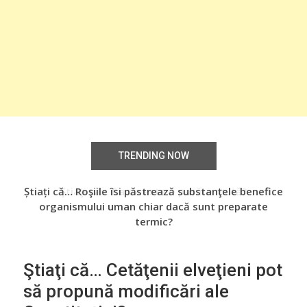
TRENDING NOW
Știați că… Roşiile îsi păstrează substanţele benefice
Şti
organismului uman chiar dacă sunt preparate
termic?
Ştiaţi că… Cetăţenii elveţieni pot
să propună modificări ale