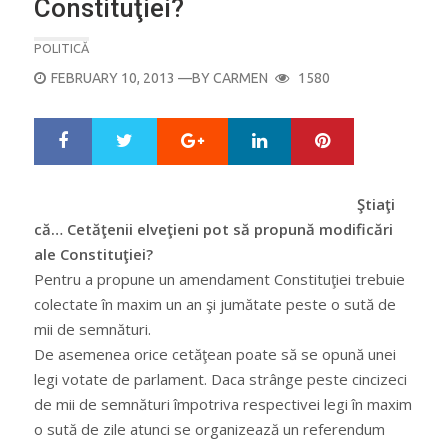
Constituţiei?
POLITICĂ
POSTED
FEBRUARY 10, 2013
—BY
CARMEN
1580
ON
Google+
LinkedIn
Pinterest
S
T
h
w
a
e
r
e
Ştiaţi
e
t
că… Cetăţenii elveţieni pot să propună modificări
ale Constituţiei?
Pentru a propune un amendament Constituţiei trebuie
colectate în maxim un an şi jumătate peste o sută de
mii de semnături.
De asemenea orice cetăţean poate să se opună unei
legi votate de parlament. Daca strânge peste cincizeci
de mii de semnături împotriva respectivei legi în maxim
o sută de zile atunci se organizează un referendum