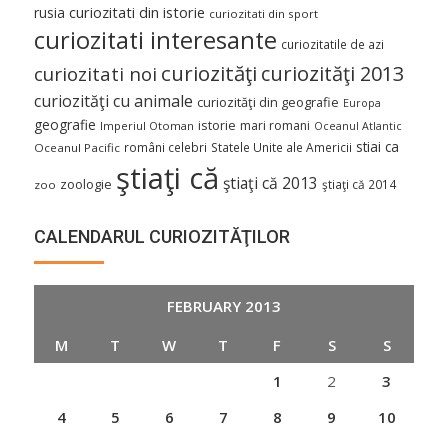
curiozitati din istorie
rusia
curiozitati din sport
curiozitati interesante
curiozitatile de azi
curiozităţi
curiozităţi 2013
curiozitati noi
curiozităţi cu animale
curiozităţi din geografie
Europa
geografie
istorie
mari romani
Imperiul Otoman
Oceanul Atlantic
stiai ca
români celebri
Statele Unite ale Americii
Oceanul Pacific
ştiaţi că
ştiaţi că 2013
zoologie
ştiaţi că 2014
zoo
CALENDARUL CURIOZITĂŢILOR
FEBRUARY 2013
M
T
W
T
F
S
S
1
2
3
4
5
6
7
8
9
10