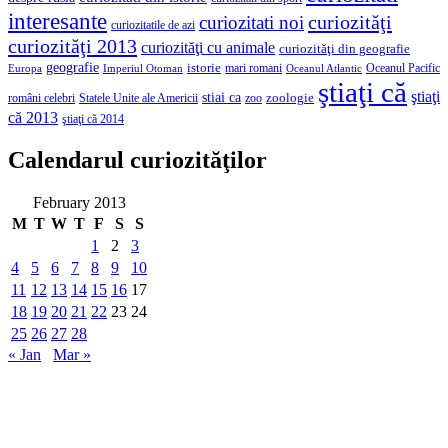
interesante
curiozităţi
curiozitati noi
curiozitatile de azi
curiozităţi 2013
curiozităţi cu animale
curiozităţi din geografie
geografie
istorie
mari romani
Imperiul Otoman
Oceanul Pacific
Europa
Oceanul Atlantic
ştiaţi că
ştiaţi
stiai ca
români celebri
Statele Unite ale Americii
zoologie
zoo
că 2013
ştiaţi că 2014
Calendarul curiozităţilor
February 2013
M
T
W
T
F
S
S
1
2
3
4
5
6
7
8
9
10
11
12
13
14
15
16
17
18
19
20
21
22
23
24
25
26
27
28
« Jan
Mar »