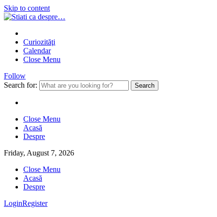
Skip to content
Curiozităţi
Calendar
Close Menu
Follow
Search for:
Close Menu
Acasă
Despre
Friday, August 7, 2026
Close Menu
Acasă
Despre
Login
Register