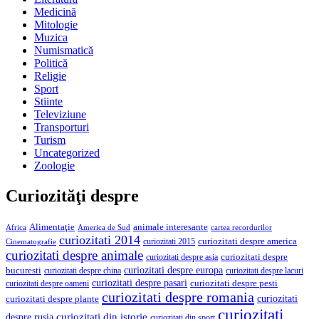
Medicină
Mitologie
Muzica
Numismatică
Politică
Religie
Sport
Stiinte
Televiziune
Transporturi
Turism
Uncategorized
Zoologie
Curiozităţi despre
Alimentaţie
animale interesante
America de Sud
Africa
cartea recordurilor
curiozitati 2014
curiozitati despre america
curiozitati 2015
Cinematografie
curiozitati despre animale
curiozitati despre asia
curiozitati despre
curiozitati despre europa
bucuresti
curiozitati despre lacuri
curiozitati despre china
curiozitati despre pasari
curiozitati despre pesti
curiozitati despre oameni
curiozitati despre romania
curiozitati
curiozitati despre plante
curiozitati
curiozitati din istorie
despre rusia
curiozitati din sport