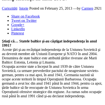
Curiozităţi
Istorie
Posted on
February 25, 2013
—by
Carmen
2921
Share
on Facebook
Tweet
on Twitter
Google+
LinkedIn
Pinterest
Ştiaţi că… Statele baltice şi-au câştigat independenţa în anul
1991?
Aceste ţări şi-au recâștigat independenţa de la Uniunea Sovietică şi
au devenit membre ale Uniunii Europene şi NATO în anul 2004.
Denumirea de state baltice este atribuită ţărilor riverane ale Marii
Baltice: Estonia, Letonia şi Lituania.
Ocupaţia acestor state a început în anul 1939 de către Uniunea
Sovietică, ca urmare prevederilor pactului de neagresiune sovieto-
german, pentru ca mai apoi, în anul 1941, Germania nazistă să
ocupe aceste teritorii în timpul Operaţiunii Barbarossa. Ocupaţia
germană a avut loc din anul 1941 până în anul 1944, pentru ca apoi,
ţările baltice să fie reocupate de Uniunea Sovietica în urma
Operațiunii ofensive strategice din regiune. Au ramas subn ocupaţie
rusă până în anul 1991 când şi-au declarat independenţa.