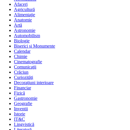
Afaceri
Agricultură
Alimentaţie
Anatomie
Artă
Astronomie
Automobilism
Biologie
Biserici şi Monumente
Calendar
Chimie
Cinematografie
Comunicaţii
Crăciun
Curiozităţi
Decoraţiuni interioare
Financiar
Fizică
Gastronomie
Geografie
Inventii
Istorie
IT&C
Lingvistică
Literatură