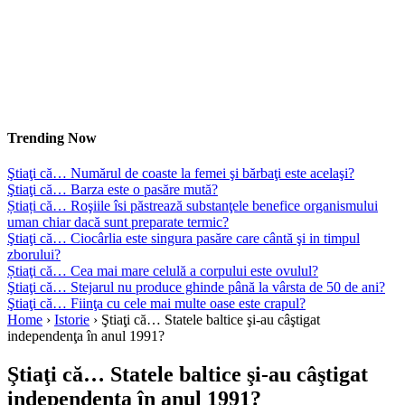
Trending Now
Ştiaţi că… Numărul de coaste la femei şi bărbaţi este acelaşi?
Ştiaţi că… Barza este o pasăre mută?
Știați că… Roşiile îsi păstrează substanţele benefice organismului
uman chiar dacă sunt preparate termic?
Ştiaţi că… Ciocârlia este singura pasăre care cântă şi in timpul
zborului?
Știaţi că… Cea mai mare celulă a corpului este ovulul?
Ştiaţi că… Stejarul nu produce ghinde până la vârsta de 50 de ani?
Ştiaţi că… Fiinţa cu cele mai multe oase este crapul?
Home
›
Istorie
›
Ştiaţi că… Statele baltice şi-au câştigat
independenţa în anul 1991?
Ştiaţi că… Statele baltice şi-au câştigat
independenţa în anul 1991?