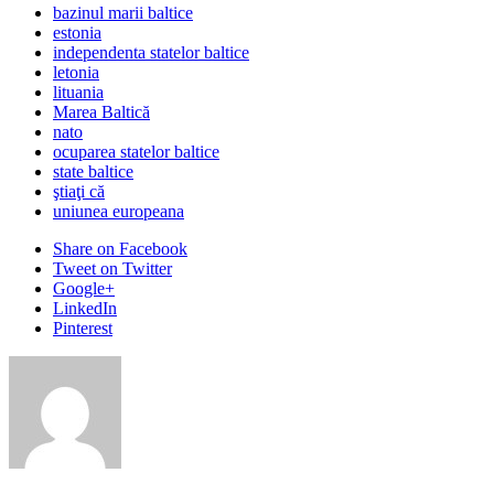
bazinul marii baltice
estonia
independenta statelor baltice
letonia
lituania
Marea Baltică
nato
ocuparea statelor baltice
state baltice
ştiaţi că
uniunea europeana
Share
on Facebook
Tweet
on Twitter
Google+
LinkedIn
Pinterest