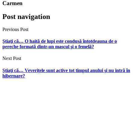
Carmen
Post navigation
Previous Post
Ştiaţi că… O haită de lupi este condusă întotdeauna de o
pereche formată dintr-un mascul şi o femelă?
Next Post
Ştiaţi că… Veveriţele sunt active tot timpul anului şi nu intră în
hibernare?