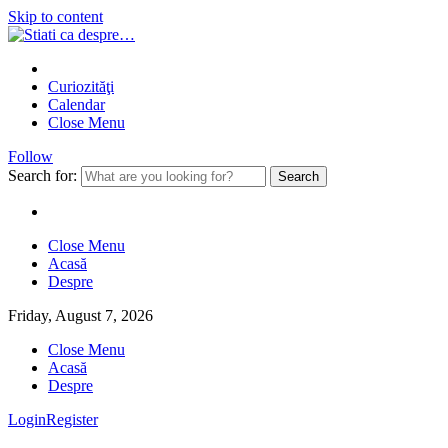
Skip to content
Curiozităţi
Calendar
Close Menu
Follow
Search for:
Close Menu
Acasă
Despre
Friday, August 7, 2026
Close Menu
Acasă
Despre
Login
Register