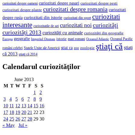
curiozitati despre pasari
curiozitati despre pesti
curiozitati despre oameni
curiozitati despre romania
curiozitati
curiozitati despre plante
curiozitati
curiozitati din istorie
despre rusia
curiozitati din sport
interesante
curiozităţi
curiozitati noi
curiozitatile de azi
curiozităţi 2013
curiozităţi cu animale
curiozităţi din geografie
geografie
istorie
mari romani
Imperiul Otoman
Oceanul Pacific
Europa
Oceanul Atlantic
ştiaţi că
ştiaţi
stiai ca
români celebri
Statele Unite ale Americii
zoologie
zoo
că 2013
ştiaţi că 2014
Calendarul curiozităţilor
June 2013
M
T
W
T
F
S
S
1
2
3
4
5
6
7
8
9
10
11
12
13
14
15
16
17
18
19
20
21
22
23
24
25
26
27
28
29
30
« May
Jul »