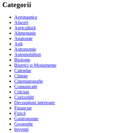
Categorii
Aeronautica
Afaceri
Agricultură
Alimentaţie
Anatomie
Artă
Astronomie
Automobilism
Biologie
Biserici şi Monumente
Calendar
Chimie
Cinematografie
Comunicaţii
Crăciun
Curiozităţi
Decoraţiuni interioare
Financiar
Fizică
Gastronomie
Geografie
Inventii