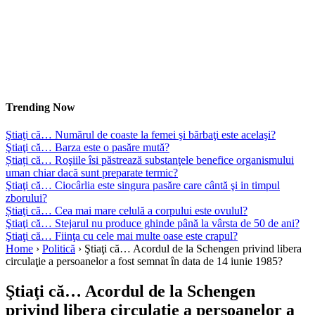
Trending Now
Ştiaţi că… Numărul de coaste la femei şi bărbaţi este acelaşi?
Ştiaţi că… Barza este o pasăre mută?
Știați că… Roşiile îsi păstrează substanţele benefice organismului
uman chiar dacă sunt preparate termic?
Ştiaţi că… Ciocârlia este singura pasăre care cântă şi in timpul
zborului?
Știaţi că… Cea mai mare celulă a corpului este ovulul?
Ştiaţi că… Stejarul nu produce ghinde până la vârsta de 50 de ani?
Ştiaţi că… Fiinţa cu cele mai multe oase este crapul?
Home
›
Politică
›
Ştiaţi că… Acordul de la Schengen privind libera
circulaţie a persoanelor a fost semnat în data de 14 iunie 1985?
Ştiaţi că… Acordul de la Schengen
privind libera circulaţie a persoanelor a