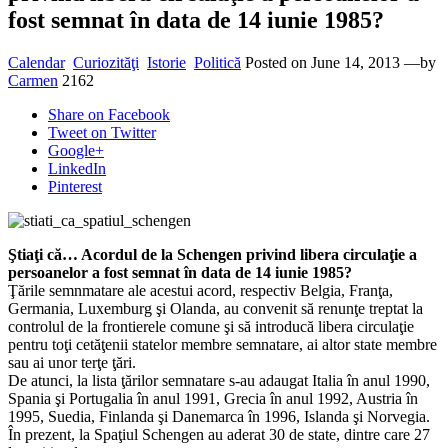
fost semnat în data de 14 iunie 1985?
Calendar
Curiozităţi
Istorie
Politică
Posted on
June 14, 2013
—by
Carmen
2162
Share
on Facebook
Tweet
on Twitter
Google+
LinkedIn
Pinterest
Ştiaţi că… Acordul de la Schengen privind libera circulaţie a
persoanelor a fost semnat în data de 14 iunie 1985?
Ţările semnmatare ale acestui acord, respectiv Belgia, Franţa,
Germania, Luxemburg şi Olanda, au convenit să renunţe treptat la
controlul de la frontierele comune şi să introducă libera circulaţie
pentru toţi cetăţenii statelor membre semnatare, ai altor state membre
sau ai unor terţe ţări.
De atunci, la lista ţărilor semnatare s-au adaugat Italia în anul 1990,
Spania şi Portugalia în anul 1991, Grecia în anul 1992, Austria în
1995, Suedia, Finlanda şi Danemarca în 1996, Islanda şi Norvegia.
În prezent, la Spaţiul Schengen au aderat 30 de state, dintre care 27