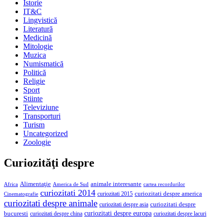
Istorie
IT&C
Lingvistică
Literatură
Medicină
Mitologie
Muzica
Numismatică
Politică
Religie
Sport
Stiinte
Televiziune
Transporturi
Turism
Uncategorized
Zoologie
Curiozităţi despre
Alimentaţie
animale interesante
America de Sud
Africa
cartea recordurilor
curiozitati 2014
curiozitati despre america
curiozitati 2015
Cinematografie
curiozitati despre animale
curiozitati despre asia
curiozitati despre
curiozitati despre europa
bucuresti
curiozitati despre lacuri
curiozitati despre china