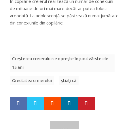
În copilărie creierul realizează un număr de conexiuni
de milioane de ori mai mare decât ar putea folosi
vreodată. La adolescenţă se păstrează numai jumătate
din conexiunile din copilărie.
Creşterea creierului se opreşte în jurul vârstei de
15 ani
Greutatea creierului
ştiaţi că
Google+
LinkedIn
Pinterest
S
T
h
w
a
e
r
e
e
t