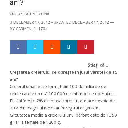
ani?
CURIOZITĂŢI
MEDICINĂ
POSTED
DECEMBER 17, 2012
• UPDATED DECEMBER 17, 2012
—
ON
BY
CARMEN
1704
Google+
LinkedIn
Pinterest
S
T
h
w
a
e
r
e
Ştiaţi că…
e
t
Creşterea creierului se opreşte în jurul vârstei de 15
ani?
Creierul uman este format din 100 de miliarde de
celule care execută 100.000 de miliarde de operaţiuni.
El cântăreşte 2% din masa corpului, dar are nevoie de
20% din oxigenul necesar întregului organism.
Greutatea medie a creierului unui bărbat este de 1350
g, iar la femeie de 1200 g.