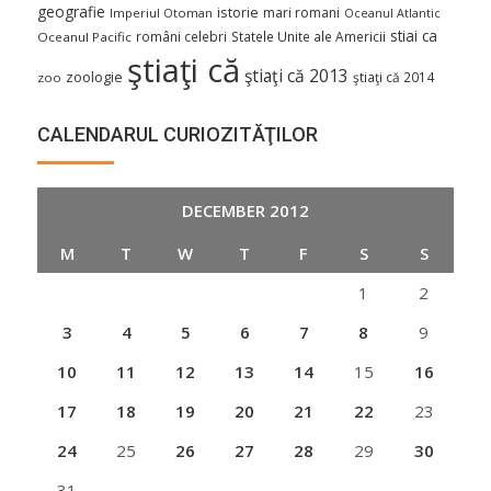
geografie
istorie
mari romani
Imperiul Otoman
Oceanul Atlantic
stiai ca
români celebri
Statele Unite ale Americii
Oceanul Pacific
ştiaţi că
ştiaţi că 2013
zoologie
ştiaţi că 2014
zoo
CALENDARUL CURIOZITĂŢILOR
DECEMBER 2012
M
T
W
T
F
S
S
1
2
3
4
5
6
7
8
9
10
11
12
13
14
15
16
17
18
19
20
21
22
23
24
25
26
27
28
29
30
31