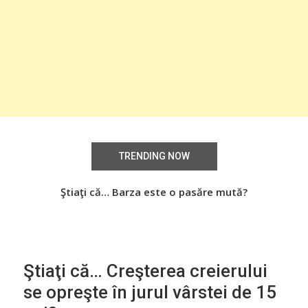
TRENDING NOW
aţi
Ştiaţi că… Barza este o pasăre mută?
Știa
o
Ştiaţi că… Creşterea creierului
se opreşte în jurul vârstei de 15